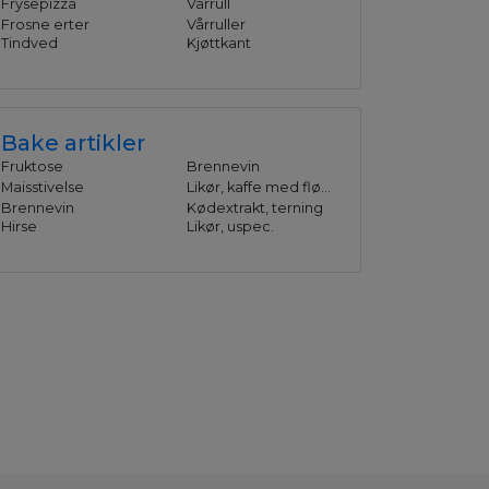
Frysepizza
Vårrull
Frosne erter
Vårruller
Tindved
Kjøttkant
Bake artikler
Fruktose
Brennevin
Maisstivelse
Likør, kaffe med fløde
Brennevin
Kødextrakt, terning
Hirse
Likør, uspec.