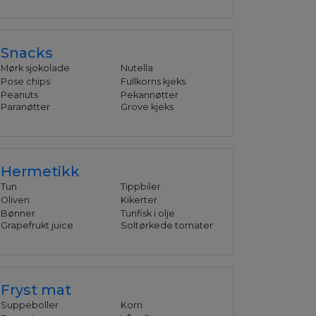
Snacks
Mørk sjokolade
Nutella
Pose chips
Fullkorns kjeks
Peanuts
Pekannøtter
Paranøtter
Grove kjeks
Hermetikk
Tun
Tippbiler
Oliven
Kikerter
Bønner
Tunfisk i olje
Grapefrukt juice
Soltørkede tomater
Fryst mat
Suppeboller
Korn