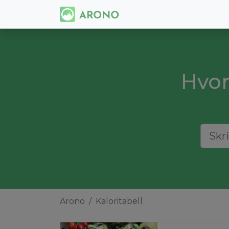
Hvor
Arono
Kaloritabell