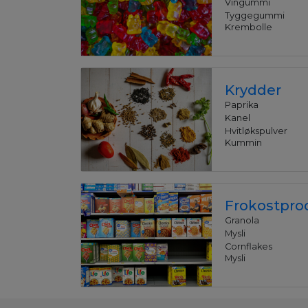
Vingummi
Tyggegummi
Krembolle
Krydder
Paprika
Kanel
Hvitløkspulver
Kummin
Frokostpro
Granola
Mysli
Cornflakes
Mysli