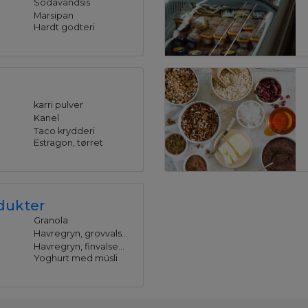
Sodavandsis
Marsipan
Hardt godteri
karri pulver
Kanel
Taco krydderi
Estragon, tørret
dukter
Granola
Havregryn, grovvalsede
Havregryn, finvalsede
Yoghurt med müsli