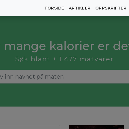
FORSIDE
ARTIKLER
OPPSKRIFTER
 mange kalorier er det i
Søk blant + 1.477 matvarer