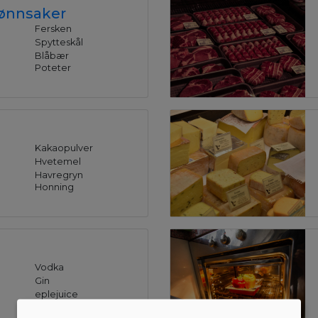
rønnsaker
Fersken
Spytteskål
Blåbær
Poteter
Kakaopulver
Hvetemel
Havregryn
Honning
Vodka
Gin
eplejuice
Vin