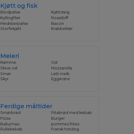
Kjøtt og fisk
Blodpølse
Kjøttdeig
Kyllingfilet
Roastbiff
Medisterpølse
Bacon
Storfekjøtt
Krabbeklør
Meieri
Rømme
Ost
Skive ost
Mozzarella
Smør
Lett melk
Skyr
Eggerøre
Ferdige måltider
Smørbrød
Pitabrød med kebab
Pizza
Burger
Babymais
pommes frites
Rullekebab
Fransk hotdog