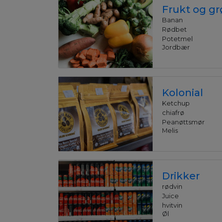
Frukt og g
Banan
Rødbet
Potetmel
Jordbær
Kolonial
Ketchup
chiafrø
Peanøttsmør
Melis
Drikker
rødvin
Juice
hvitvin
Øl