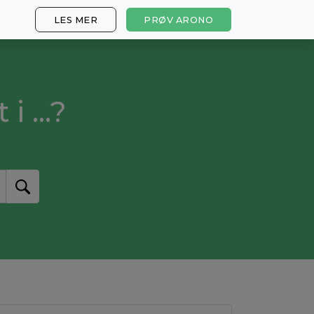
LES MER
PRØV ARONO
 ...?