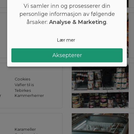
Vi samler inn og prosesserer din
personlige informasjon av følgende
årsaker:
Analyse & Marketing
.
rugbrød
Boller
Lær mer
Grov bolle
Hot dog brød
Aksepterer
Cookies
Vafler til is
Tebirkes
r
Kammerherrer
Karameller