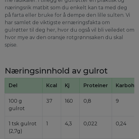
frie radikaler. I tillegg er gulrøtter en praktisk og
næringsrik matbit som du enkelt kan ta med deg
på farta eller bruke for å dempe den lille sulten. Vi
har samlet de viktigste ernæringsfakta om
gulrøtter til deg her, hvor du også vil bli veiledet om
hvor mye av den oransje rotgrønnsaken du skal
spise.
Næringsinnhold av gulrot
Del
Kcal
Kj
Proteiner
Karbohyd
100 g
37
160
0,8
9
gulrot
1 tsk gulrot
1
4,3
0,022
0,24
(2,7g)