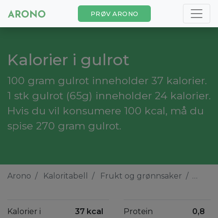
PRØV ARONO
Kalorier i gulrot
100 gram gulrot inneholder 37 kalorier.
1 stk gulrot (65g) inneholder 24 kalorier.
Hvis du vil konsumere 100 kcal, må du
spise 270 gram gulrot.
Arono
Kaloritabell
Frukt og grønnsaker
Gulro
Kalorier i
37 kcal
Protein
0,8