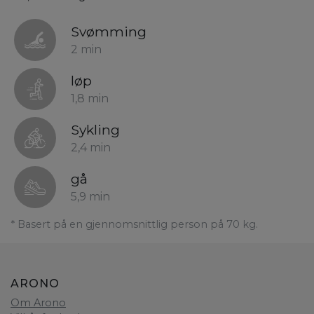
Svømming
2 min
løp
1,8 min
Sykling
2,4 min
gå
5,9 min
* Basert på en gjennomsnittlig person på 70 kg.
ARONO
Om Arono