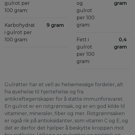
gulrot per
og
gram
100 gram:
gulrot
per 100
gram:
Karbohydrat
9 gram
i gulrot per
100 gram:
Fett i
0,4
gulrot
gram
per 100
gram:
Gulrøtter har et vell av helsemessige fordeler, alt
fra øyehelse til hjertehelse og fra
antikreftegenskaper for å støtte immunforsvaret.
En gulrot er en rotgrønnsak, og er en god kilde til
vitaminer, mineraler, fiber og mer. Rotgrønnsaken
er også rik på antioksidanter, som vitamin C og E, og
det er derfor det hjelper å beskytte kroppen mot