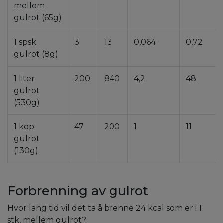
mellem
gulrot (65g)
1 spsk
3
13
0,064
0,72
gulrot (8g)
1 liter
200
840
4,2
48
gulrot
(530g)
1 kop
47
200
1
11
gulrot
(130g)
Forbrenning av gulrot
Hvor lang tid vil det ta å brenne 24 kcal som er i 1
stk, mellem gulrot?