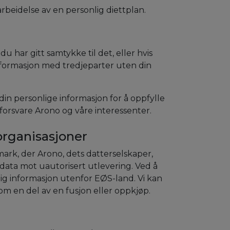
beidelse av en personlig diettplan.
 har gitt samtykke til det, eller hvis
 informasjon med tredjeparter uten din
din personlige informasjon for å oppfylle
 forsvare Arono og våre interessenter.
 organisasjoner
mark, der Arono, dets datterselskaper,
e data mot uautorisert utlevering. Ved å
ig informasjon utenfor EØS-land. Vi kan
om en del av en fusjon eller oppkjøp.