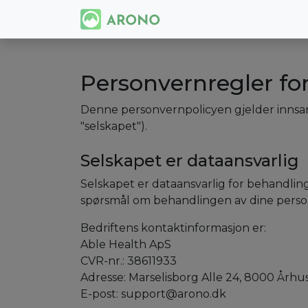
Personvernregler fo
Denne personvernpolicyen gjelder innsaml
"selskapet").
Selskapet er dataansvarlig
Selskapet er dataansvarlig for behandlin
spørsmål om behandlingen av dine perso
Bedriftens kontaktinformasjon er:
Able Health ApS
CVR-nr.: 38611933
Adresse: Marselisborg Alle 24, 8000 Århu
E-post: support@arono.dk