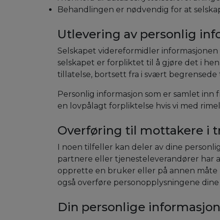
Behandlingen er nødvendig for at selskap
Utlevering av personlig in
Selskapet videreformidler informasjonen d
selskapet er forpliktet til å gjøre det i 
tillatelse, bortsett fra i svært begrensede t
Personlig informasjon som er samlet inn f
en lovpålagt forpliktelse hvis vi med rim
Overføring til mottakere i 
I noen tilfeller kan deler av dine person
partnere eller tjenesteleverandører har ak
opprette en bruker eller på annen måte b
også overføre personopplysningene dine hv
Din personlige informasjo