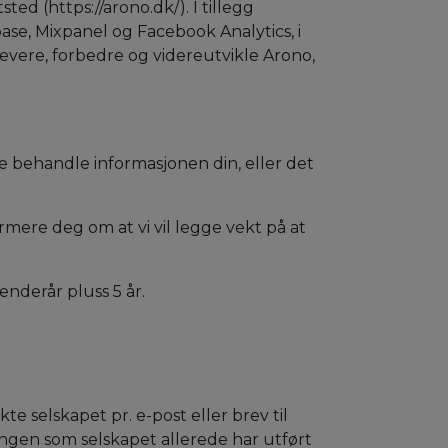
d (https://arono.dk/). I tillegg
se, Mixpanel og Facebook Analytics, i
levere, forbedre og videreutvikle Arono,
e behandle informasjonen din, eller det
formere deg om at vi vil legge vekt på at
nderår pluss 5 år.
e selskapet pr. e-post eller brev til
lingen som selskapet allerede har utført