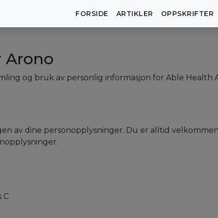
FORSIDE
ARTIKLER
OPPSKRIFTER
r Arono
ing og bruk av personlig informasjon for Able Health Ap
gen av dine personopplysninger. Du er alltid velkommen t
nopplysninger.
s C