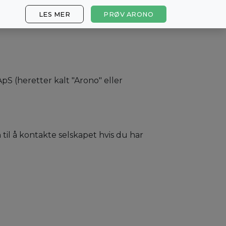
LES MER
PRØV ARONO
S (heretter kalt "Arono" eller
il å kontakte selskapet hvis du har