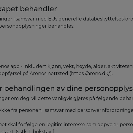
skapet behandler
nger i samsvar med EUs generelle databeskyttelsesforor
 personopplysninger behandles:
nos app - inkludert kjønn, vekt, høyde, alder, aktivitets
ppførsel på Aronos nettsted (https://arono.dk/).
or behandlingen av dine personopply
er om deg, vil dette vanligvis gjøres på følgende behan
e fra personen i samsvar med personvernforordningens art
et skal forfølge en legitim interesse som oppveier perso
art. 6 stk. 1, bokstav f.