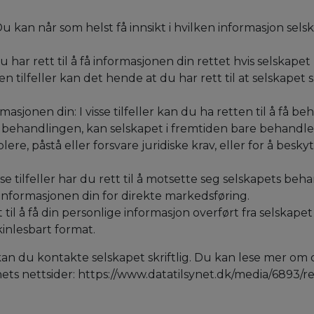
n: Du kan når som helst få innsikt i hvilken informasjon 
Du har rett til å få informasjonen din rettet hvis selskape
noen tilfeller kan det hende at du har rett til at selskapet
asjonen din: I visse tilfeller kan du ha retten til å få 
e behandlingen, kan selskapet i fremtiden bare behandle
ere, påstå eller forsvare juridiske krav, eller for å besky
sse tilfeller har du rett til å motsette seg selskapets b
nformasjonen din for direkte markedsføring.
ett til å få din personlige informasjon overført fra selskap
kinlesbart format.
kan du kontakte selskapet skriftlig. Du kan lese mer om 
nets nettsider: https://www.datatilsynet.dk/media/6893/r