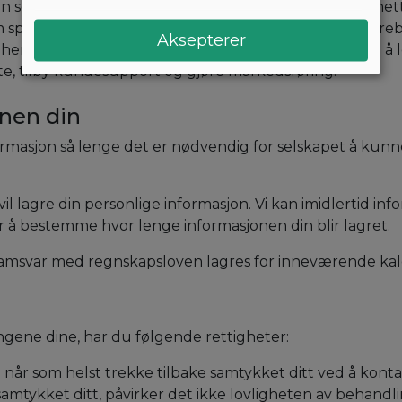
n som du oppgir i Aronos app eller gjennom Aronos nettste
sporingsprogramvare, inkludert Google Analytics, Fireba
Aksepterer
 hensikt å bruke dine personlige data med det formål å 
te, tilby kundesupport og gjøre markedsføring.
nen din
rmasjon så lenge det er nødvendig for selskapet å kunn
 vil lagre din personlige informasjon. Vi kan imidlertid in
 å bestemme hvor lenge informasjonen din blir lagret.
samsvar med regnskapsloven lagres for inneværende kale
gene dine, har du følgende rettigheter:
 når som helst trekke tilbake samtykket ditt ved å kontakt
 samtykket ditt, påvirker det ikke lovligheten av behand