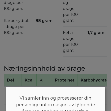
drage per
og
100 gram:
drage
per 100
gram:
Karbohydrat
88 gram
i drage per
100 gram:
Fett i
1,7 gram
drage
per 100
gram:
Næringsinnhold av drage
Del
Kcal
Kj
Proteiner
Karbohydrater
100 g
380
1600
2
88
Vi samler inn og prosesserer din
drage
personlige informasjon av følgende