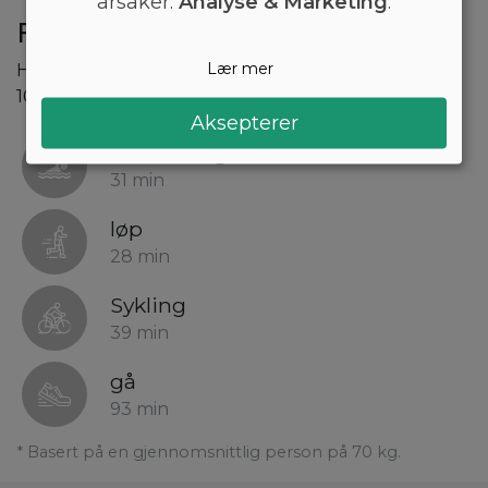
årsaker:
Analyse & Marketing
.
Forbrenning av drage
Lær mer
Hvor lang tid vil det ta å brenne 378 kcal som er i
100 gram drage?
Aksepterer
Svømming
31 min
løp
28 min
Sykling
39 min
gå
93 min
* Basert på en gjennomsnittlig person på 70 kg.