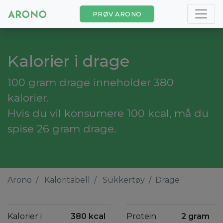
PRØV ARONO
Kalorier i drage
100 gram drage inneholder 380
kalorier.
Hvis du vil konsumere 100 kcal, må du
spise 26 gram drage.
Arono
Kaloritabell
Sukkertøy
Drage
Kalorier i
380 kcal
Protein
2 gram