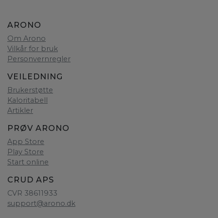
ARONO
Om Arono
Vilkår for bruk
Personvernregler
VEILEDNING
Brukerstøtte
Kaloritabell
Artikler
PRØV ARONO
App Store
Play Store
Start online
CRUD APS
CVR 38611933
support@arono.dk