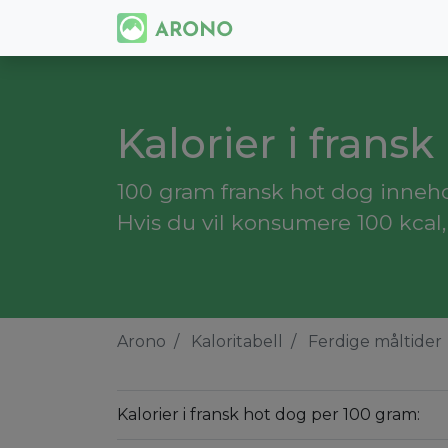
Kalorier i frans
100 gram fransk hot dog inneho
Hvis du vil konsumere 100 kcal
Arono
Kaloritabell
Ferdige måltider
Kalorier i fransk hot dog per 100 gram: