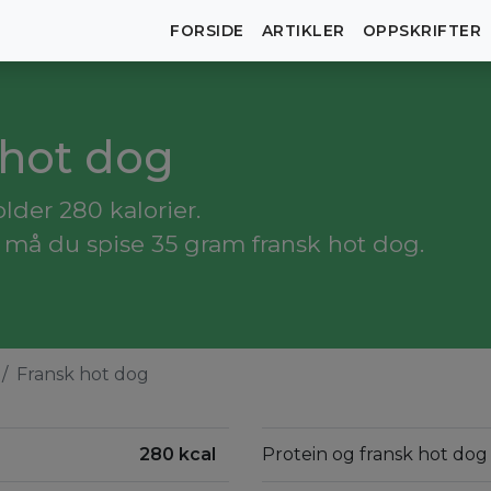
FORSIDE
ARTIKLER
OPPSKRIFTER
k hot dog
lder 280 kalorier.
, må du spise 35 gram fransk hot dog.
Fransk hot dog
280 kcal
Protein og fransk hot dog