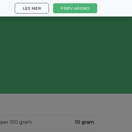
LES MER
PRØV ARONO
 per 100 gram:
10 gram