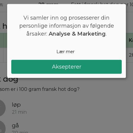
m:
28 gram
Fett i fransk hot dog per 
Vi samler inn og prosesserer din
k hot dog
personlige informasjon av følgende
årsaker:
Analyse & Marketing
.
Kcal
Kj
Proteiner
K
Lær mer
280
1200
10
2
Aksepterer
t dog
l som er i 100 gram fransk hot dog?
løp
21 min
gå
70 min