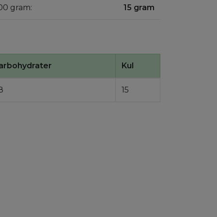
100 gram:
15 gram
arbohydrater
Kul
8
15