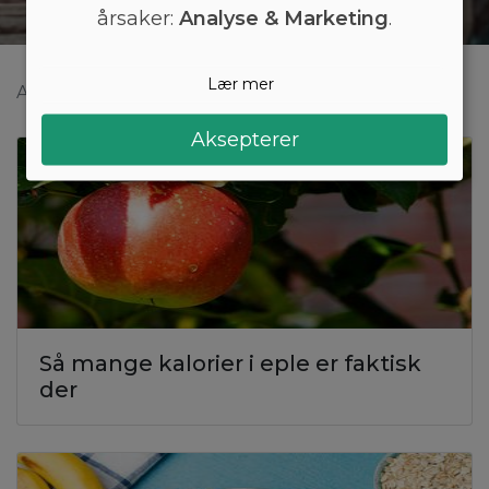
årsaker:
Analyse & Marketing
.
Lær mer
Arono
Mat
Matvarer
Aksepterer
Så mange kalorier i eple er faktisk
der