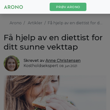
PRØV ARONO
Arono
Artikler
Få hjelp av en diettist for ditt sunne vekttap
Få hjelp av en diettist for
ditt sunne vekttap
Skrevet av
Anne Christensen
Kostholdsekspert
08. jun 2021