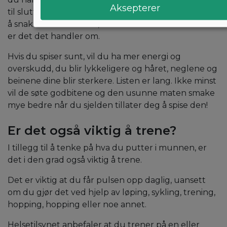
Aksepterer
til slutt. Av samme grunn kan det være en god ting
å snakke med en diett, slik at du kan bli frisk. For det
er det det handler om.
Hvis du spiser sunt, vil du ha mer energi og
overskudd, du blir lykkeligere og håret, neglene og
beinene dine blir sterkere. Listen er lang. Ikke minst
vil de søte godbitene og den usunne maten smake
mye bedre når du sjelden tillater deg å spise den!
Er det også viktig å trene?
I tillegg til å tenke på hva du putter i munnen, er
det i den grad også viktig å trene.
Det er viktig at du får pulsen opp daglig, uansett
om du gjør det ved hjelp av løping, sykling, trening,
hopping, hopping eller noe annet.
Helsetilsynet anbefaler at du trener på en eller