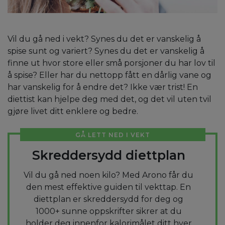
Vil du gå ned i vekt? Synes du det er vanskelig å
spise sunt og variert? Synes du det er vanskelig å
finne ut hvor store eller små porsjoner du har lov til
å spise? Eller har du nettopp fått en dårlig vane og
har vanskelig for å endre det? Ikke vær trist! En
diettist kan hjelpe deg med det, og det vil uten tvil
gjøre livet ditt enklere og bedre.
GÅ LETT NED I VEKT
Skreddersydd diettplan
Vil du gå ned noen kilo? Med Arono får du
den mest effektive guiden til vekttap. En
diettplan er skreddersydd for deg og
1000+ sunne oppskrifter sikrer at du
holder deg innenfor kalorimålet ditt hver