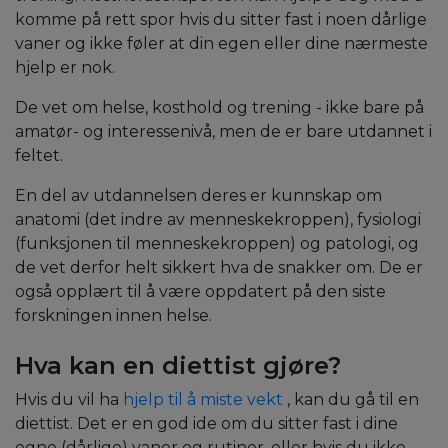
komme på rett spor hvis du sitter fast i noen dårlige
vaner og ikke føler at din egen eller dine nærmeste
hjelp er nok.
De vet om helse, kosthold og trening - ikke bare på
amatør- og interessenivå, men de er bare utdannet i
feltet.
En del av utdannelsen deres er kunnskap om
anatomi (det indre av menneskekroppen), fysiologi
(funksjonen til menneskekroppen) og patologi, og
de vet derfor helt sikkert hva de snakker om. De er
også opplært til å være oppdatert på den siste
forskningen innen helse.
Hva kan en diettist gjøre?
Hvis du vil ha
hjelp til å miste vekt
,
kan du gå til en
diettist. Det er en god ide om du sitter fast i dine
egne (dårlige) vaner og rutiner, eller hvis du ikke