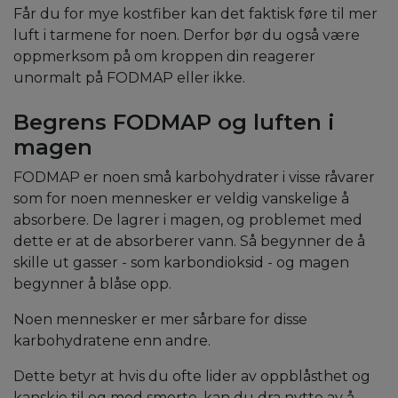
Får du for mye kostfiber kan det faktisk føre til mer
luft i tarmene for noen. Derfor bør du også være
oppmerksom på om kroppen din reagerer
unormalt på FODMAP eller ikke.
Begrens FODMAP og luften i
magen
FODMAP
er noen små karbohydrater i visse råvarer
som for noen mennesker er veldig vanskelige å
absorbere. De lagrer i magen, og problemet med
dette er at de absorberer vann. Så begynner de å
skille ut gasser - som karbondioksid - og magen
begynner å blåse opp.
Noen mennesker er mer sårbare for disse
karbohydratene enn andre.
Dette betyr at hvis du ofte lider av oppblåsthet og
kanskje til og med smerte, kan du dra nytte av å