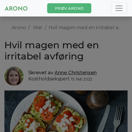
PRØV ARONO
Arono
Mat
Hvil magen med en irritabel avføring
Hvil magen med en
irritabel avføring
Skrevet av
Anne Christensen
Kostholdsekspert
15. feb 2022