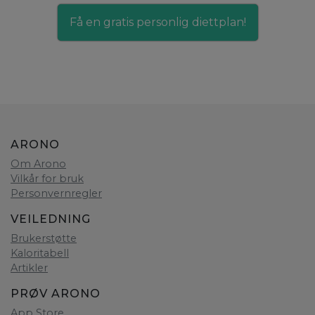
Få en gratis personlig diettplan!
ARONO
Om Arono
Vilkår for bruk
Personvernregler
VEILEDNING
Brukerstøtte
Kaloritabell
Artikler
PRØV ARONO
App Store