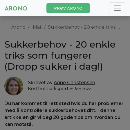
PRØV ARONO
Arono
Mat
Sukkerbehov - 20 enkle triks som fungerer (Dropp sukker i dag!)
Sukkerbehov - 20 enkle
triks som fungerer
(Dropp sukker i dag!)
Skrevet av
Anne Christensen
Kostholdsekspert
15. feb 2022
Du har kommet til rett sted hvis du har problemer
med å kontrollere sukkerbehovet ditt. I denne
artikkelen gir vi deg 20 gode tips om hvordan du
kan motstå.