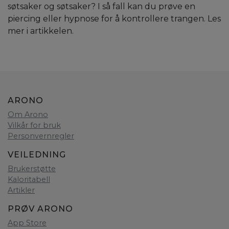
søtsaker og søtsaker? I så fall kan du prøve en
piercing eller hypnose for å kontrollere trangen. Les
mer i artikkelen.
ARONO
Om Arono
Vilkår for bruk
Personvernregler
VEILEDNING
Brukerstøtte
Kaloritabell
Artikler
PRØV ARONO
App Store