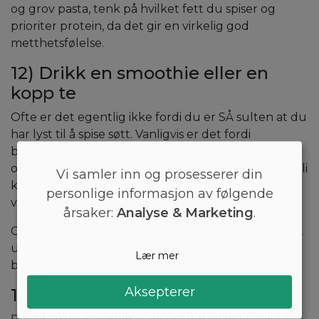
og grov pasta, tenk på hvilket fett du spiser og
prioriter protein, da det gir en virkelig god
metthetsfølelse.
12) Drikk en smoothie eller en
kopp te
Ofte er det egentlig ikke fordi du er SÅ sulten at du
har lyst til å spise søtt. Vanligvis er det fordi
blodsukkeret er lavt eller at du er "koselig-sulten",
og dermed bare vil stappe noe i munnen. Du kan bli
Vi samler inn og prosesserer din
kvitt dette sukkerbehovet, og jukse kroppen litt
personlige informasjon av følgende
ved å drikke en smoothie eller en kopp te.
årsaker:
Analyse & Marketing
.
Gjør det så deilig som mulig, uten at det blir avgjort
usunt, slik at du tilfredsstiller cravingen og
Lær mer
blodsukkeret.
Aksepterer
13) Gå for sukkerfrie drinker