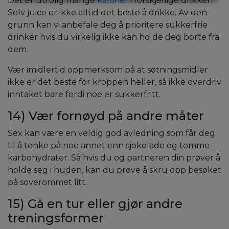
Det er utrolig mange
kalorier
i forskjellige drikker.
Selv juice er ikke alltid det beste å drikke. Av den
grunn kan vi anbefale deg å prioritere sukkerfrie
drinker hvis du virkelig ikke kan holde deg borte fra
dem.
Vær imidlertid oppmerksom på at søtningsmidler
ikke er det beste for kroppen heller, så ikke overdriv
inntaket bare fordi noe er sukkerfritt.
14) Vær fornøyd på andre måter
Sex kan være en veldig god avledning som får deg
til å tenke på noe annet enn sjokolade og tomme
karbohydrater. Så hvis du og partneren din prøver å
holde seg i huden, kan du prøve å skru opp besøket
på soverommet litt.
15) Gå en tur eller gjør andre
treningsformer