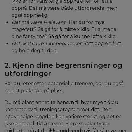
ikke er for vanskelig å oppnå eller for lett å
oppnå. Det må være både utfordrende, men
også oppnåelig.
Det må være
R
elevant
: Har du for mye
magefett? Så gå for å miste x kilo. Er armene
dine for tynne? Så gå for å kunne løfte x kilo.
Det skal være
T
idsbegrænset:
Sett deg en frist
og hold deg til den.
2. Kjenn dine begrensninger og
utfordringer
Før du leter etter potensielle trenere, bør du også
ha det praktiske på plass.
Du må blant annet ta hensyn til hvor mye tid du
kan sette av til treningsprogrammet ditt. Den
nødvendige lengden kan variere sterkt, og det er
ikke en ideell tid å trene i. Flere studier tyder
imidlertid på at du ikke nødvendigvis får så mye
mer