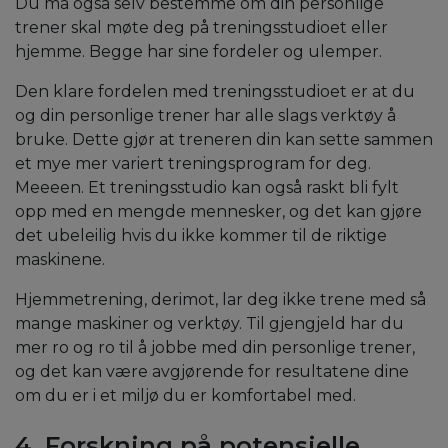
Du må også selv bestemme om din personlige
trener skal møte deg på treningsstudioet eller
hjemme. Begge har sine fordeler og ulemper.
Den klare fordelen med treningsstudioet er at du
og din personlige trener har alle slags verktøy å
bruke. Dette gjør at treneren din kan sette sammen
et mye mer variert treningsprogram for deg.
Meeeen. Et treningsstudio kan også raskt bli fylt
opp med en mengde mennesker, og det kan gjøre
det ubeleilig hvis du ikke kommer til de riktige
maskinene.
Hjemmetrening, derimot, lar deg ikke trene med så
mange maskiner og verktøy. Til gjengjeld har du
mer ro og ro til å jobbe med din personlige trener,
og det kan være avgjørende for resultatene dine
om du er i et miljø du er komfortabel med.
4. Forskning på potensielle