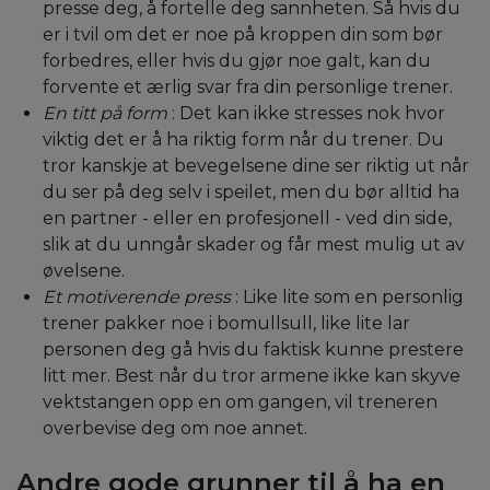
presse deg, å fortelle deg sannheten. Så hvis du
er i tvil om det er noe på kroppen din som bør
forbedres, eller hvis du gjør noe galt, kan du
forvente et ærlig svar fra din personlige trener.
En titt på form
: Det kan ikke stresses nok hvor
viktig det er å ha riktig form når du trener. Du
tror kanskje at bevegelsene dine ser riktig ut når
du ser på deg selv i speilet, men du bør alltid ha
en partner - eller en profesjonell - ved din side,
slik at du unngår skader og får mest mulig ut av
øvelsene.
Et motiverende press
: Like lite som en personlig
trener pakker noe i bomullsull, like lite lar
personen deg gå hvis du faktisk kunne prestere
litt mer. Best når du tror armene ikke kan skyve
vektstangen opp en om gangen, vil treneren
overbevise deg om noe annet.
Andre gode grunner til å ha en