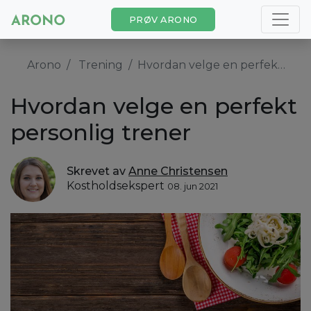
PRØV ARONO
Arono
Trening
Hvordan velge en perfekt personlig trener
Hvordan velge en perfekt
personlig trener
Skrevet av
Anne Christensen
Kostholdsekspert
08. jun 2021