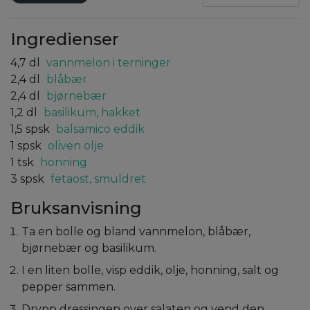
Ingredienser
4,7
dl
vannmelon i terninger
2,4
dl
blåbær
2,4
dl
bjørnebær
1,2
dl
basilikum, hakket
1,5
spsk
balsamico eddik
1
spsk
oliven olje
1
tsk
honning
3
spsk
fetaost, smuldret
Bruksanvisning
Ta en bolle og bland vannmelon, blåbær,
bjørnebær og basilikum.
I en liten bolle, visp eddik, olje, honning, salt og
pepper sammen.
Drypp dressingen over salaten og vend den