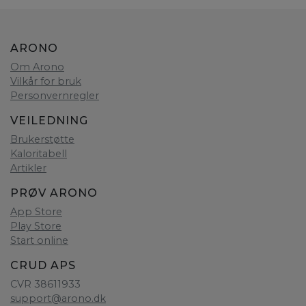
ARONO
Om Arono
Vilkår for bruk
Personvernregler
VEILEDNING
Brukerstøtte
Kaloritabell
Artikler
PRØV ARONO
App Store
Play Store
Start online
CRUD APS
CVR 38611933
support@arono.dk