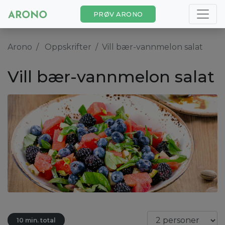
PRØV ARONO
Arono
Oppskrifter
Vill bær-vannmelon salat
Vill bær-vannmelon salat
10 min. total