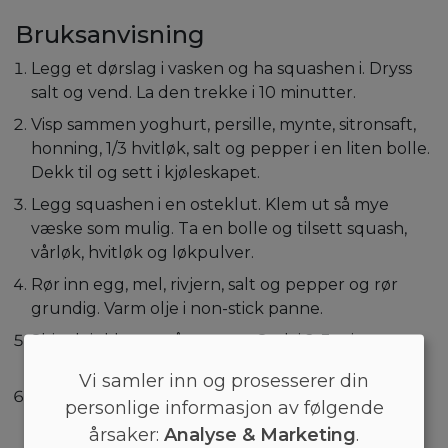
Bruksanvisning
Legg et dørslag i vasken og ha squashen i. Dryss
salt og vend. La den trekke i 10 minutter.
Visp sammen yoghurt, persille, mynte, sitronsaft,
honning, 1/3 hvitløk, salt og pepper i en liten bolle.
Dekk til og sett i kjøleskapet.
Legg squashen i en osteklut. Klem ut så mye
væske som mulig. Ta en bolle og tilsett squash,
vårløk, hvitløk og løkpulver.
Rør inn egg, mel, rivjern, salt og pepper og rør
grundig. Varm olje i non-stick panne.
Skje deigklatter på pannen. Stek i 2-3 minutter
per side. Ta av pannekakene og hell mer deig på.
Vi samler inn og prosesserer din
Server pannekakene med yoghurtdressing og
personlige informasjon av følgende
sitronskall. Værsågod!
årsaker:
Analyse & Marketing
.