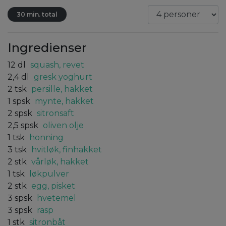
30 min. total
Ingredienser
12
dl
squash, revet
2,4
dl
gresk yoghurt
2
tsk
persille, hakket
1
spsk
mynte, hakket
2
spsk
sitronsaft
2,5
spsk
oliven olje
1
tsk
honning
3
tsk
hvitløk, finhakket
2
stk
vårløk, hakket
1
tsk
løkpulver
2
stk
egg, pisket
3
spsk
hvetemel
3
spsk
rasp
1
stk
sitronbåt