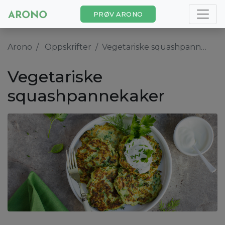
PRØV ARONO
Arono
Oppskrifter
Vegetariske squashpannekaker
Vegetariske
squashpannekaker