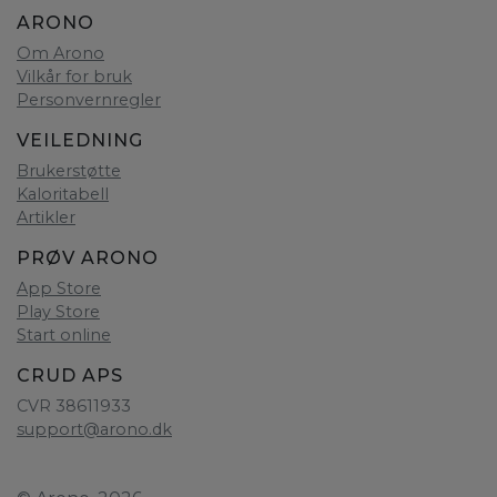
ARONO
Om Arono
Vilkår for bruk
Personvernregler
VEILEDNING
Brukerstøtte
Kaloritabell
Artikler
PRØV ARONO
App Store
Play Store
Start online
CRUD APS
CVR 38611933
support@arono.dk