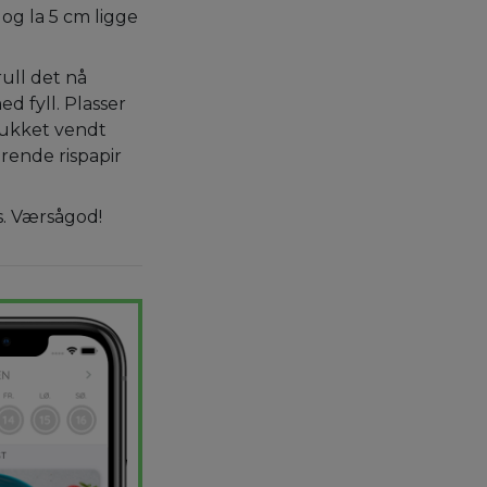
og la 5 cm ligge
rull det nå
fyll. Plasser
lukket vendt
rende rispapir
s. Værsågod!