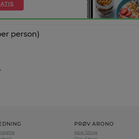
ATIS
er person)
%
EDNING
PRØV ARONO
rstøtte
App Store