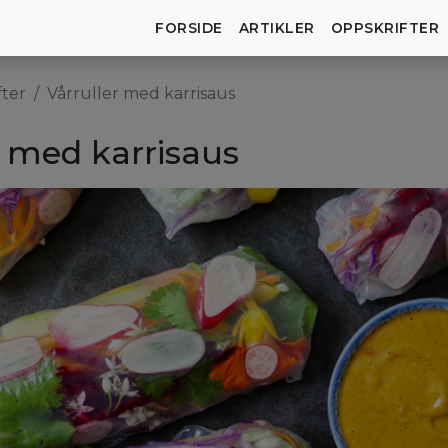
FORSIDE
ARTIKLER
OPPSKRIFTER
fter
Vårruller med karrisaus
r med karrisaus