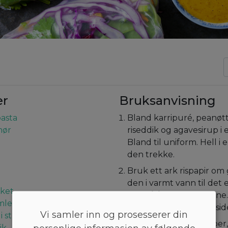
er
Bruksanvisning
pasta
Bland karripuré, peanøt
mør
riseddik og agavesirup i 
Bland til uniform. Hell i 
den trekke.
Bruk ett ark rispapir o
den i varmt vann til det 
kket
unngå å brette kantene
imler
tallerken med den rå sid
Vi samler inn og prosesserer din
i strimler
Legg kål, gulrot, pepper
ik