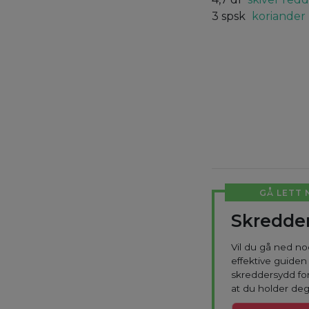
3
spsk
koriander
GÅ LETT 
Skredder
Vil du gå ned n
effektive guiden 
skreddersydd for
at du holder deg