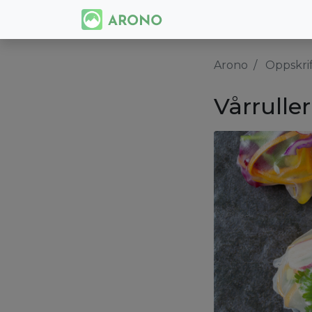
Arono
Oppskri
Vårrulle