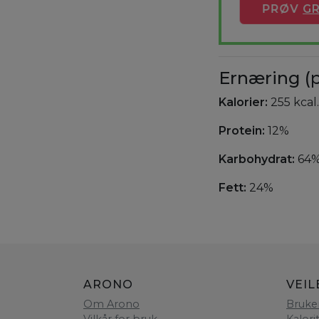
PRØV
GR
Ernæring (p
Kalorier:
255 kcal.
Protein:
12%
Karbohydrat:
64
Fett:
24%
ARONO
VEIL
Om Arono
Bruke