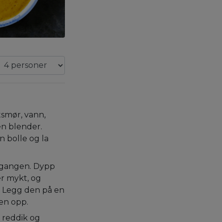
tsmør, vann,
en blender.
en bolle og la
m gangen. Dypp
er mykt, og
. Legg den på en
en opp.
, reddik og