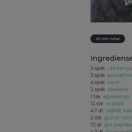
20 min. total
Ingrediens
3
spsk
rød karry
3
spsk
peanøtts
4
spsk
vann
2
spsk
riseddike
1
tsk
agavesirup
12
stk
ris papir
4,7
dl
rødkål, ha
2
stk
gulrot i str
7,1
dl
gul paprika 
4,7
dl
skiver redd