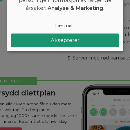
personlige informasjon av følgende
koriander midt i bunnen 
årsaker:
Analyse & Marketing
.
på hver side.
Brett disse kantene inn, 
Lær mer
sammen med bunnen med 
rullen på en plate med 
Aksepterer
ned. Gjenta med gjenvæ
og fyll.
Server med rød karrisau
NED I VEKT
sydd diettplan
oen kilo? Med Arono får du den mest
til vekttap. En diettplan er
 deg og 1000+ sunne oppskrifter sikrer
 innenfor kalorimålet ditt hver dag.