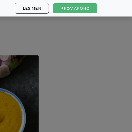
LES MER
PRØV ARONO