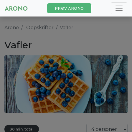
PRØV ARONO
Arono
Oppskrifter
Vafler
Vafler
30 min. total