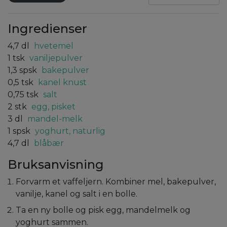
Ingredienser
4,7
dl
hvetemel
1
tsk
vaniljepulver
1,3
spsk
bakepulver
0,5
tsk
kanel knust
0,75
tsk
salt
2
stk
egg, pisket
3
dl
mandel-melk
1
spsk
yoghurt, naturlig
4,7
dl
blåbær
Bruksanvisning
Forvarm et vaffeljern. Kombiner mel, bakepulver,
vanilje, kanel og salt i en bolle.
Ta en ny bolle og pisk egg, mandelmelk og
yoghurt sammen.