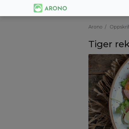
Arono
Oppskri
Tiger re