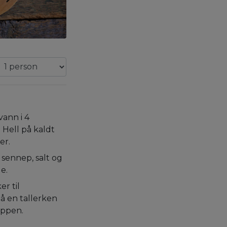
ann i 4
 Hell på kaldt
er.
, sennep, salt og
e.
r til
å en tallerken
oppen.