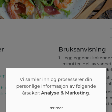
er
Bruksanvisning
Legg eggene i kokende v
minutter. Hell av vannet.
vann. Pileegg og halvdel
nep
Visp olivenolje, sitronsaft
Vi samler inn og prosesserer din
pepper sammen i en boll
personlige informasjon av følgende
, blancherte
Vend ruccola og tigerreke
årsaker:
Analyse & Marketing
.
skinke, hakket
dressingen. Server den p
med skinke og egg på t
Lær mer
Værsågod!