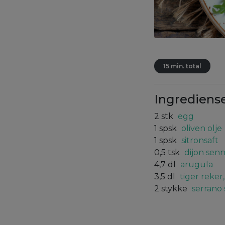
15 min. total
Ingrediens
2
stk
egg
1
spsk
oliven olje
1
spsk
sitronsaft
0,5
tsk
dijon sen
4,7
dl
arugula
3,5
dl
tiger reker
2
stykke
serrano 