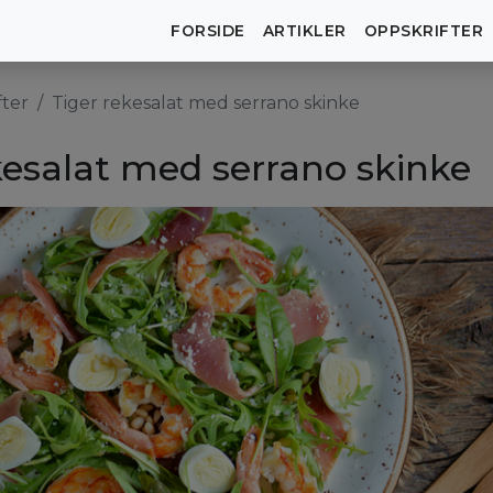
FORSIDE
ARTIKLER
OPPSKRIFTER
fter
Tiger rekesalat med serrano skinke
kesalat med serrano skinke