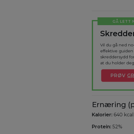
GÅ LETT 
Skredder
Vil du gå ned n
effektive guiden 
skreddersydd for
at du holder deg
PRØV
GR
Ernæring (p
Kalorier:
640 kcal
Protein:
52%