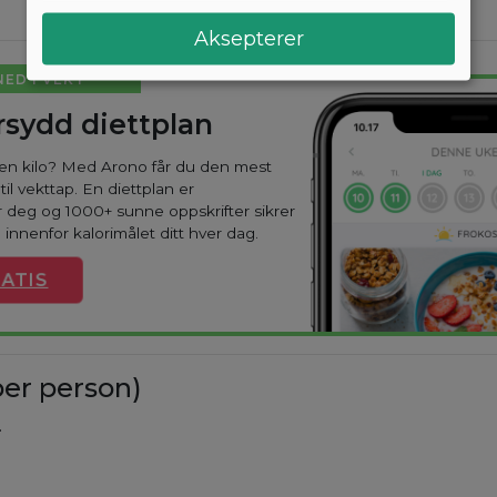
Aksepterer
NED I VEKT
sydd diettplan
oen kilo? Med Arono får du den mest
til vekttap. En diettplan er
 deg og 1000+ sunne oppskrifter sikrer
 innenfor kalorimålet ditt hver dag.
ATIS
er person)
.