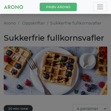
PRØV ARONO
Arono
Oppskrifter
Sukkerfrie fullkornsvafler
Sukkerfrie fullkornsvafler
20 min. total