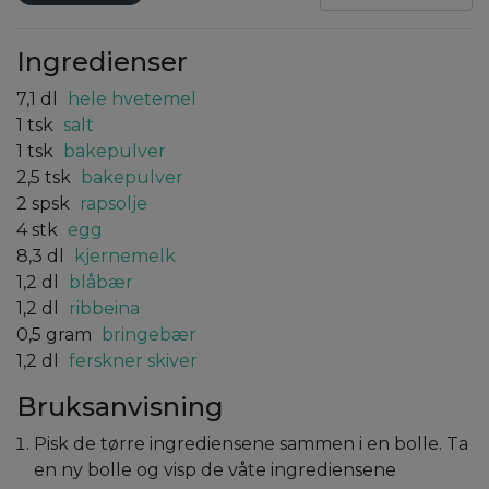
Ingredienser
7,1
dl
hele hvetemel
1
tsk
salt
1
tsk
bakepulver
2,5
tsk
bakepulver
2
spsk
rapsolje
4
stk
egg
8,3
dl
kjernemelk
1,2
dl
blåbær
1,2
dl
ribbeina
0,5
gram
bringebær
1,2
dl
ferskner skiver
Bruksanvisning
Pisk de tørre ingrediensene sammen i en bolle. Ta
en ny bolle og visp de våte ingrediensene