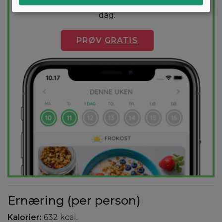
holder deg innenfor kalorimålet ditt hver
dag.
PRØV
GRATIS
Ernæring (per person)
Kalorier:
632 kcal.