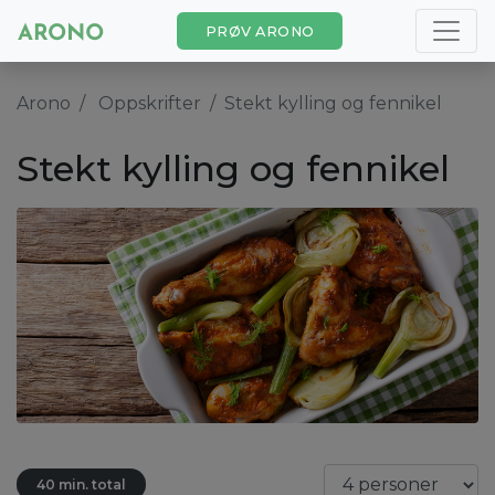
PRØV ARONO
Arono
Oppskrifter
Stekt kylling og fennikel
Stekt kylling og fennikel
40 min. total