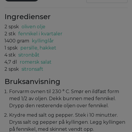
Ingredienser
2
spsk
oliven olje
2
stk
fennikel i kvartaler
1400
gram
kyllinglår
1
spsk
persille, hakket
4
stk
sitronbåt
4,7
dl
romersk salat
2
spsk
sitronsaft
Bruksanvisning
Forvarm ovnen til 230 ° C. Smør en ildfast form
med 1/2 av oljen. Dekk bunnen med fennikel.
Drypp den resterende oljen over fennikel.
Krydre med salt og pepper. Stek i 10 minutter.
Dryss salt og pepper på kyllingen. Legg kyllingen
på fennikel, med skinnet vendt opp.