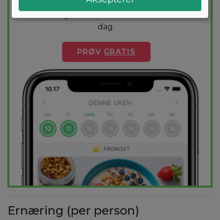
1000+ sunne oppskrifter sikrer at du
holder deg innenfor kalorimålet ditt hver
dag.
PRØV
GRATIS
Ernæring (per person)