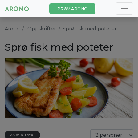
PRØV ARONO
Arono
Oppskrifter
Sprø fisk med poteter
Sprø fisk med poteter
45 min. total