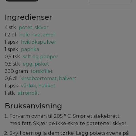
Ingredienser
4
stk
potet, skiver
1,2
dl
hele hvetemel
1
spsk
hvitløkspulver
1
spsk
paprika
0,5
tsk
salt og pepper
0,5
stk
egg, pisket
230
gram
torskfilet
0,6
dl
kirsebærtomat, halvert
1
spsk
vårløk, hakket
1
stk
sitronbåt
Bruksanvisning
Forvarm ovnen til 205 ° C. Smør et stekebrett
med fett. Skjær de ikke-skrelte potetene i skiver.
Skyll dem og la dem tørke. Legg potetskivene på