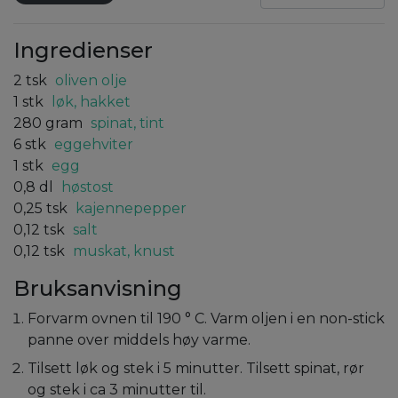
Ingredienser
2
tsk
oliven olje
1
stk
løk, hakket
280
gram
spinat, tint
6
stk
eggehviter
1
stk
egg
0,8
dl
høstost
0,25
tsk
kajennepepper
0,12
tsk
salt
0,12
tsk
muskat, knust
Bruksanvisning
Forvarm ovnen til 190 ° C. Varm oljen i en non-stick
panne over middels høy varme.
Tilsett løk og stek i 5 minutter. Tilsett spinat, rør
og stek i ca 3 minutter til.