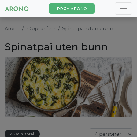
PRØV ARONO
Arono
Oppskrifter
Spinatpai uten bunn
Spinatpai uten bunn
45 min. total