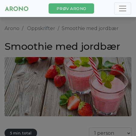
PRØV ARONO
Arono
Oppskrifter
Smoothie med jordbær
Smoothie med jordbær
5 min. total