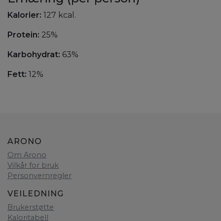
Kalorier:
127 kcal.
Protein:
25%
Karbohydrat:
63%
Fett:
12%
ARONO
Om Arono
Vilkår for bruk
Personvernregler
VEILEDNING
Brukerstøtte
Kaloritabell