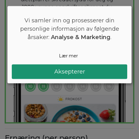
1000+ sunne oppskrifter sikrer at du
holder deg innenfor kalorimålet ditt hver
Vi samler inn og prosesserer din
dag.
personlige informasjon av følgende
årsaker:
Analyse & Marketing
.
PRØV
GRATIS
Lær mer
Aksepterer
Ernæring (per person)