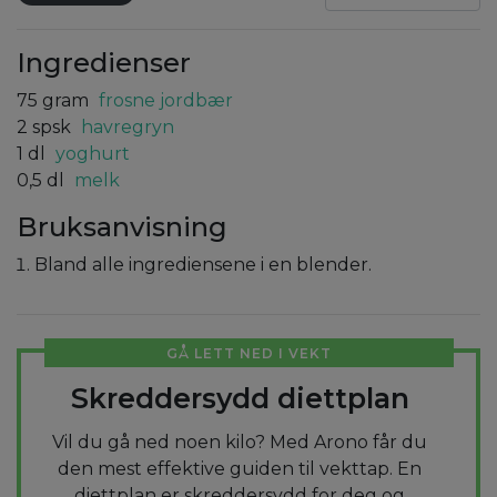
Ingredienser
75
gram
frosne jordbær
2
spsk
havregryn
1
dl
yoghurt
0,5
dl
melk
Bruksanvisning
Bland alle ingrediensene i en blender.
GÅ LETT NED I VEKT
Skreddersydd diettplan
Vil du gå ned noen kilo? Med Arono får du
den mest effektive guiden til vekttap. En
diettplan er skreddersydd for deg og