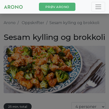
PRØV ARONO
Arono
Oppskrifter
Sesam kylling og brokkoli
Sesam kylling og brokkoli
25 min. total