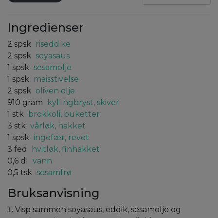
Ingredienser
2
spsk
riseddike
2
spsk
soyasaus
1
spsk
sesamolje
1
spsk
maisstivelse
2
spsk
oliven olje
910
gram
kyllingbryst, skiver
1
stk
brokkoli, buketter
3
stk
vårløk, hakket
1
spsk
ingefær, revet
3
fed
hvitløk, finhakket
0,6
dl
vann
0,5
tsk
sesamfrø
Bruksanvisning
Visp sammen soyasaus, eddik, sesamolje og