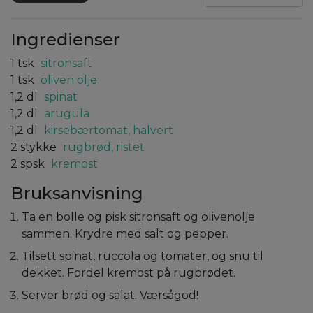
Ingredienser
1
tsk
sitronsaft
1
tsk
oliven olje
1,2
dl
spinat
1,2
dl
arugula
1,2
dl
kirsebærtomat, halvert
2
stykke
rugbrød, ristet
2
spsk
kremost
Bruksanvisning
Ta en bolle og pisk sitronsaft og olivenolje
sammen. Krydre med salt og pepper.
Tilsett spinat, ruccola og tomater, og snu til
dekket. Fordel kremost på rugbrødet.
Server brød og salat. Værsågod!