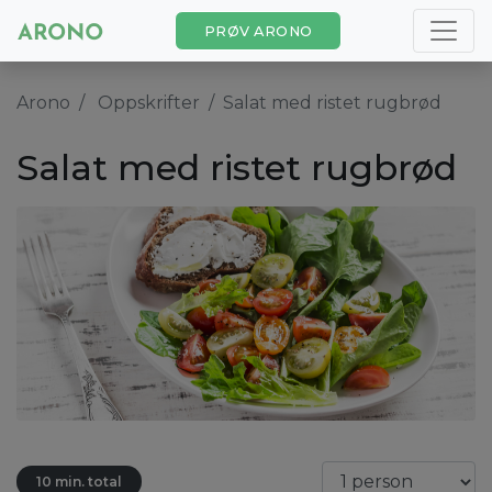
PRØV ARONO
Arono
Oppskrifter
Salat med ristet rugbrød
Salat med ristet rugbrød
10 min. total