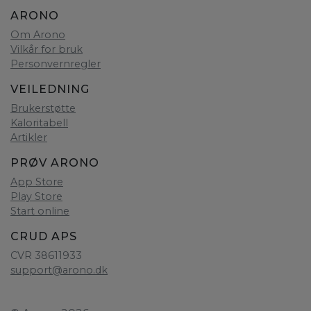
ARONO
Om Arono
Vilkår for bruk
Personvernregler
VEILEDNING
Brukerstøtte
Kaloritabell
Artikler
PRØV ARONO
App Store
Play Store
Start online
CRUD APS
CVR 38611933
support@arono.dk