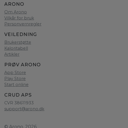
ARONO
Om Arono
Vilkår for bruk
Personvernregler
VEILEDNING
Brukerstøtte
Kaloritabell
Artikler
PRØV ARONO
App Store
Play Store
Start online
CRUD APS
CVR 38611933
support@arono.dk
© Arono, 2026