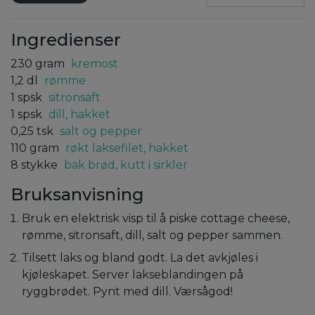
Ingredienser
230
gram
kremost
1,2
dl
rømme
1
spsk
sitronsaft
1
spsk
dill, hakket
0,25
tsk
salt og pepper
110
gram
røkt laksefilet, hakket
8
stykke
bak brød, kutt i sirkler
Bruksanvisning
Bruk en elektrisk visp til å piske cottage cheese,
rømme, sitronsaft, dill, salt og pepper sammen.
Tilsett laks og bland godt. La det avkjøles i
kjøleskapet. Server lakseblandingen på
ryggbrødet. Pynt med dill. Værsågod!