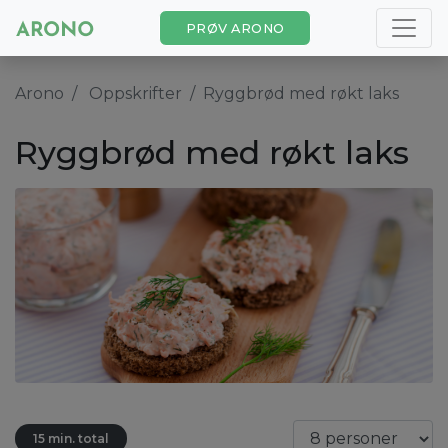
PRØV ARONO
Arono
Oppskrifter
Ryggbrød med røkt laks
Ryggbrød med røkt laks
15 min. total