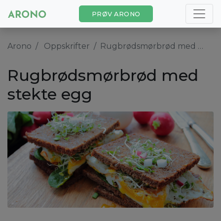
PRØV ARONO
Arono
Oppskrifter
Rugbrødsmørbrød med stekte egg
Rugbrødsmørbrød med
stekte egg