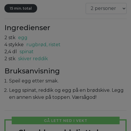
15 min. total
Ingredienser
2
stk
egg
4
stykke
rugbrød, ristet
2,4
dl
spinat
2
stk
skiver reddik
Bruksanvisning
Speil egg etter smak.
Legg spinat, reddik og egg på en brødskive. Legg
en annen skive på toppen. Værsågod!
GÅ LETT NED I VEKT