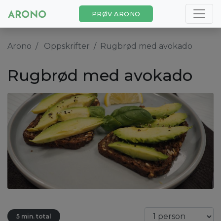
PRØV ARONO
Arono
Oppskrifter
Rugbrød med avokado
Rugbrød med avokado
5 min. total