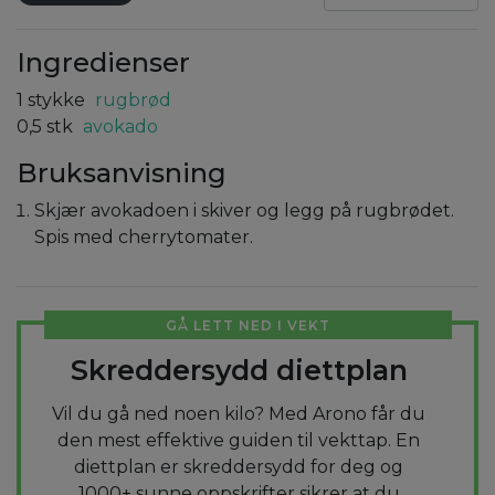
Ingredienser
1
stykke
rugbrød
0,5
stk
avokado
Bruksanvisning
Skjær avokadoen i skiver og legg på rugbrødet.
Spis med cherrytomater.
GÅ LETT NED I VEKT
Skreddersydd diettplan
Vil du gå ned noen kilo? Med Arono får du
den mest effektive guiden til vekttap. En
diettplan er skreddersydd for deg og
1000+ sunne oppskrifter sikrer at du