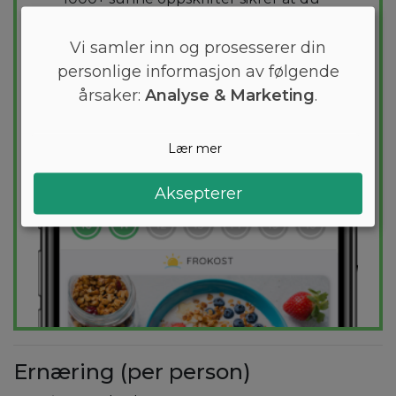
holder deg innenfor kalorimålet ditt hver
dag.
Vi samler inn og prosesserer din
personlige informasjon av følgende
PRØV
GRATIS
årsaker:
Analyse & Marketing
.
Lær mer
Aksepterer
Ernæring (per person)