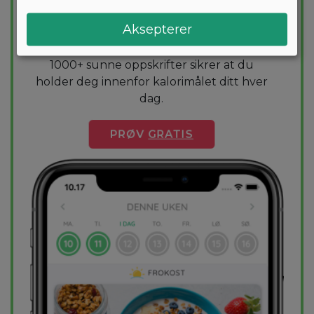
Vil du gå ned noen kilo? Med Arono får du
Aksepterer
den mest effektive guiden til vekttap. En
diettplan er skreddersydd for deg og
1000+ sunne oppskrifter sikrer at du
holder deg innenfor kalorimålet ditt hver
dag.
PRØV
GRATIS