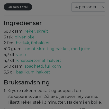
30 min. total
Ingredienser
680
gram
reker, skrelt
6
tsk
oliven olje
2
fed
hvitløk, finhakket
410
gram
tomat, skrelt og hakket, med juice
4,7
dl
vann
4,7
dl
kirsebærtomat, halvert
340
gram
spaghetti, fullkorn
3,5
dl
basilikum, hakket
Bruksanvisning
Krydre reker med salt og pepper. I en
stekepanne, varm 2/3 av oljen over høy varme.
Tilsett reker, stek i 3 minutter. Ha dem i en bolle.