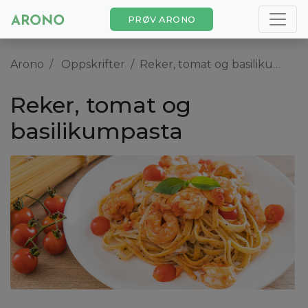
PRØV ARONO
Arono
Oppskrifter
Reker, tomat og basilikumpasta
Reker, tomat og
basilikumpasta