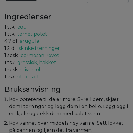
Ingredienser
1
stk
egg
1
stk
ternet potet
4,7
dl
arugula
1,2
dl
skinke i terninger
1
spsk
parmesan, revet
1
tsk
gressløk, hakket
1
spsk
oliven olje
1
tsk
sitronsaft
Bruksanvisning
Kok potetene til de er møre. Skrell dem, skjær
dem i terninger og legg dem i en bolle. Legg egg i
en kjele og dekk dem med kaldt vann.
Kok vannet over middels høy varme. Sett lokket
på pannen og fjern det fra varmen.