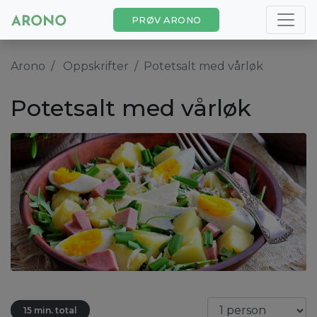
PRØV ARONO
Arono
Oppskrifter
Potetsalt med vårløk
Potetsalt med vårløk
15 min. total