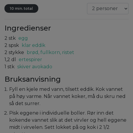
10 min. total
Ingredienser
2
stk
egg
2
spsk
klar eddik
2
stykke
brød, fullkorn, ristet
1,2
dl
ertespirer
1
stk
skiver avokado
Bruksanvisning
Fyll en kjele med vann, tilsett eddik. Kok vannet
på høy varme. Når vannet koker, må du skru ned
så det surrer.
Pisk eggene i individuelle boller. Rør inn det
kokende vannet slik at det virvler og hell eggene
midt i virvelen. Sett lokket på og kok i 2 1/2