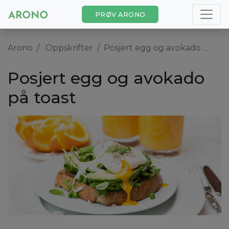
PRØV ARONO
Arono
Oppskrifter
Posjert egg og avokado på toast
Posjert egg og avokado
på toast