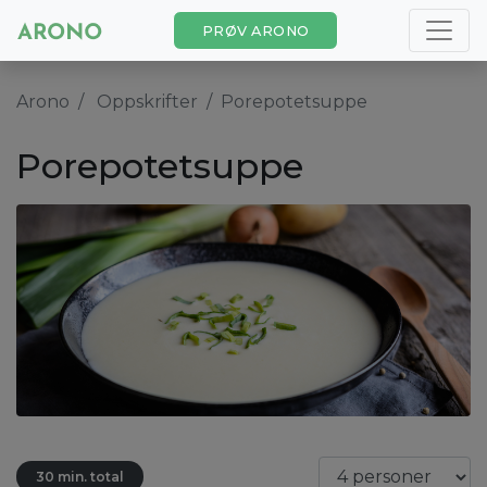
PRØV ARONO
Arono
Oppskrifter
Porepotetsuppe
Porepotetsuppe
30 min. total