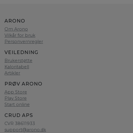
ARONO
Om Arono
Vilkår for bruk
Personvernregler
VEILEDNING
Brukerstøtte
Kaloritabell
Artikler
PRØV ARONO
App Store
Play Store
Start online
CRUD APS
CVR 38611933
support@arono.dk