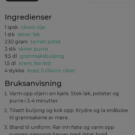
Ingredienser
1
spsk
oliven olje
1
stk
skiver løk
230
gram
ternet potet
3
stk
skiver purre
9,5
dl
grønnsaksbuljong
1,5
dl
krem, lite fett
4
stykke
brød, fullkorn, ristet
Bruksanvisning
Varm opp oljen i en kjele. Stek løk, poteter og
purre i 3-4 minutter.
Tilsett buljong og kok opp. Krydre og la småkoke
til grønnsakene er møre.
Bland til uniform. Rør inn fløte og varm opp
suppen gjennom Server med ristet brød.