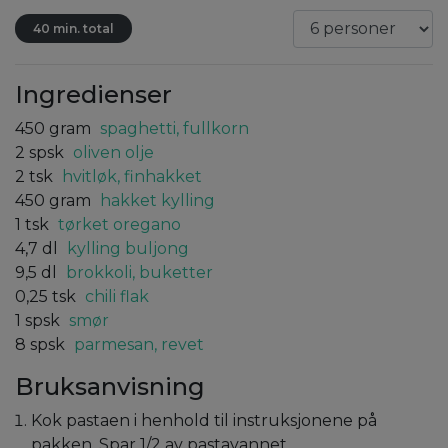
40 min. total
Ingredienser
450
gram
spaghetti, fullkorn
2
spsk
oliven olje
2
tsk
hvitløk, finhakket
450
gram
hakket kylling
1
tsk
tørket oregano
4,7
dl
kylling buljong
9,5
dl
brokkoli, buketter
0,25
tsk
chili flak
1
spsk
smør
8
spsk
parmesan, revet
Bruksanvisning
Kok pastaen i henhold til instruksjonene på
pakken. Spar 1/2 av pastavannet.