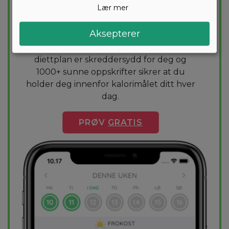
Lær mer
Skreddersydd diettplan
Aksepterer
Vil du gå ned noen kilo? Med Arono får du
den mest effektive guiden til vekttap. En
diettplan er skreddersydd for deg og
1000+ sunne oppskrifter sikrer at du
holder deg innenfor kalorimålet ditt hver
dag.
PRØV
GRATIS