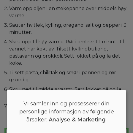
Varm opp oljen i en stekepanne over middels høy
varme.
Sauter hvitløk, kylling, oregano, salt og pepper i 3
minutter.
Skru opp til høy varme. Rør i omtrent 1 minutt til
vannet har kokt av. Tilsett kyllingbuljong,
pastavann og brokkoli. Sett lokket på og la det
koke.
Tilsett pasta, chiliflak og smør i pannen og rør
grundig.
Skru ned til middels varmt. Sett lokket på og la
det småkoke i ca 2 minutter.
Vi samler inn og prosesserer din
Rør parmesan, salt og pepper i retten. Værsågod!
personlige informasjon av følgende
årsaker:
Analyse & Marketing
.
GÅ LETT NED I VEKT