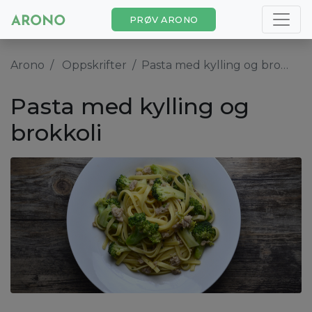
PRØV ARONO
Arono
Oppskrifter
Pasta med kylling og brokkoli
Pasta med kylling og
brokkoli