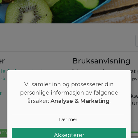
er
Bruksanvisning
e, fullkorn, ristet
Legg agurk, ost og salat 
urk
Smør majones på den ø
Vi samler inn og prosesserer din
og legg den på.
personlige informasjon av følgende
t
Legg bunken i matbok
årsaker:
Analyse & Marketing
.
kiwien og resten av agu
Lær mer
NED I VEKT
Aksepterer