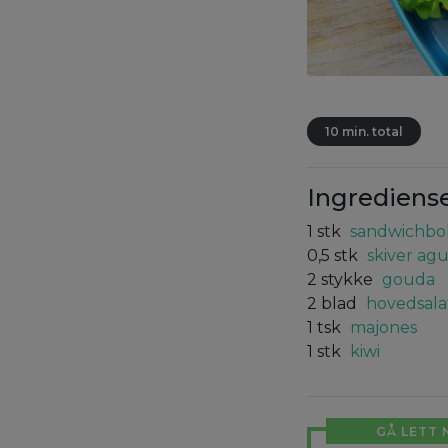
10 min. total
Ingrediens
1
stk
sandwichboll
0,5
stk
skiver ag
2
stykke
gouda
2
blad
hovedsala
1
tsk
majones
1
stk
kiwi
GÅ LETT 