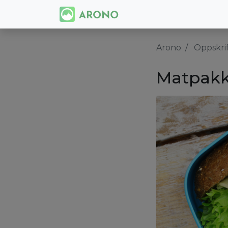
Arono
Oppskri
Matpakk