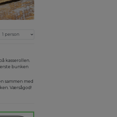
på kasserollen.
verste bunken
sen sammen med
rken. Værsågod!