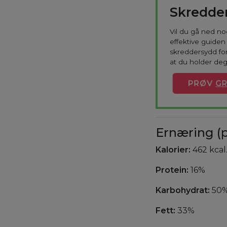
Skredder
Vil du gå ned n
effektive guiden 
skreddersydd for
at du holder deg
PRØV
GR
Ernæring (p
Kalorier:
462 kcal
Protein:
16%
Karbohydrat:
50
Fett:
33%