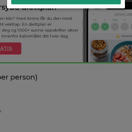
sydd diettplan
oen kilo? Med Arono får du den mest
til vekttap. En diettplan er
 deg og 1000+ sunne oppskrifter sikrer
 innenfor kalorimålet ditt hver dag.
ATIS
er person)
.
%