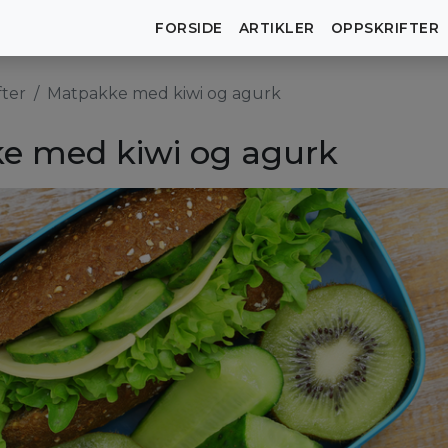
FORSIDE
ARTIKLER
OPPSKRIFTER
fter
Matpakke med kiwi og agurk
e med kiwi og agurk