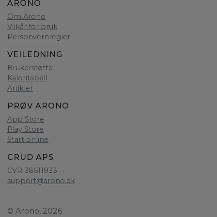
ARONO
Om Arono
Vilkår for bruk
Personvernregler
VEILEDNING
Brukerstøtte
Kaloritabell
Artikler
PRØV ARONO
App Store
Play Store
Start online
CRUD APS
CVR 38611933
support@arono.dk
© Arono, 2026