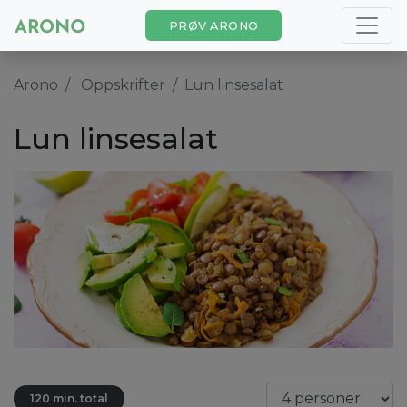
PRØV ARONO
Arono
Oppskrifter
Lun linsesalat
Lun linsesalat
120 min. total