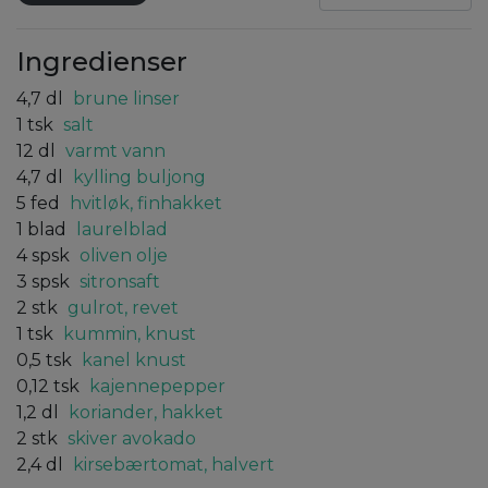
Ingredienser
4,7
dl
brune linser
1
tsk
salt
12
dl
varmt vann
4,7
dl
kylling buljong
5
fed
hvitløk, finhakket
1
blad
laurelblad
4
spsk
oliven olje
3
spsk
sitronsaft
2
stk
gulrot, revet
1
tsk
kummin, knust
0,5
tsk
kanel knust
0,12
tsk
kajennepepper
1,2
dl
koriander, hakket
2
stk
skiver avokado
2,4
dl
kirsebærtomat, halvert