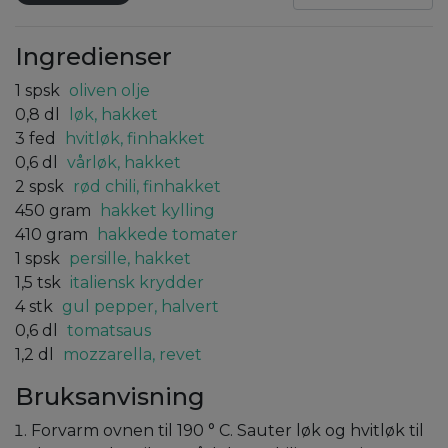
Ingredienser
1
spsk
oliven olje
0,8
dl
løk, hakket
3
fed
hvitløk, finhakket
0,6
dl
vårløk, hakket
2
spsk
rød chili, finhakket
450
gram
hakket kylling
410
gram
hakkede tomater
1
spsk
persille, hakket
1,5
tsk
italiensk krydder
4
stk
gul pepper, halvert
0,6
dl
tomatsaus
1,2
dl
mozzarella, revet
Bruksanvisning
Forvarm ovnen til 190 ° C. Sauter løk og hvitløk til