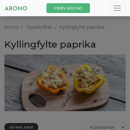
PRØV ARONO
Arono
Oppskrifter
Kyllingfylte paprika
Kyllingfylte paprika
40 min. total