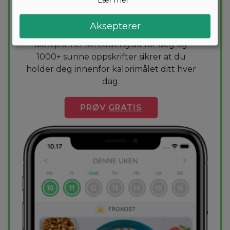
Vil du gå ned noen kilo? Med Arono får du
Aksepterer
den mest effektive guiden til vekttap. En
diettplan er skreddersydd for deg og
1000+ sunne oppskrifter sikrer at du
holder deg innenfor kalorimålet ditt hver
dag.
PRØV
GRATIS