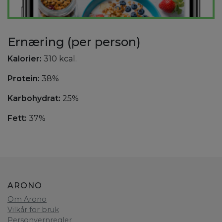
Ernæring (per person)
Kalorier:
310 kcal.
Protein:
38%
Karbohydrat:
25%
Fett:
37%
ARONO
Om Arono
Vilkår for bruk
Personvernregler