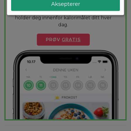
Aksepterer
diettplan er skreddersydd for deg og
1000+ sunne oppskrifter sikrer at du
holder deg innenfor kalorimålet ditt hver
dag.
PRØV
GRATIS