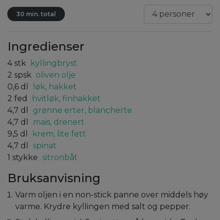
30 min. total
Ingredienser
4
stk
kyllingbryst
2
spsk
oliven olje
0,6
dl
løk, hakket
2
fed
hvitløk, finhakket
4,7
dl
grønne erter, blancherte
4,7
dl
mais, drenert
9,5
dl
krem, lite fett
4,7
dl
spinat
1
stykke
sitronbåt
Bruksanvisning
Varm oljen i en non-stick panne over middels høy
varme. Krydre kyllingen med salt og pepper.