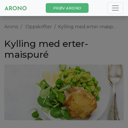
PRØV ARONO
Arono
Oppskrifter
Kylling med erter-maispuré
Kylling med erter-
maispuré