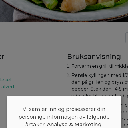
er
Bruksanvisning
Forvarm en grill til midd
Pensle kyllingen med 1/2
bleket
den på grillen og dryss o
halvert
pepper. Stek den i 4-5 m
side eller til den er ferdig
Vend asparges med en 
Vi samler inn og prosesserer din
olje, salt og pepper i en 
personlige informasjon av følgende
denne oljen til å pusse a
årsaker:
Analyse & Marketing
.
asparges og avokado i 3-