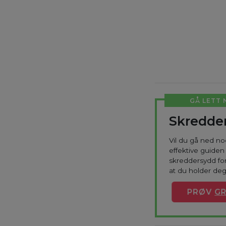
GÅ LETT 
Skredder
Vil du gå ned n
effektive guiden 
skreddersydd for
at du holder deg
PRØV
GR