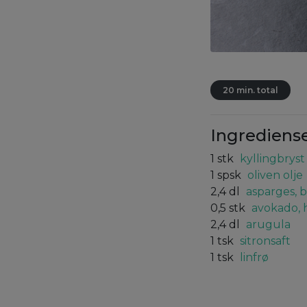
20 min. total
Ingrediens
1
stk
kyllingbryst
1
spsk
oliven olje
2,4
dl
asparges, 
0,5
stk
avokado, 
2,4
dl
arugula
1
tsk
sitronsaft
1
tsk
linfrø