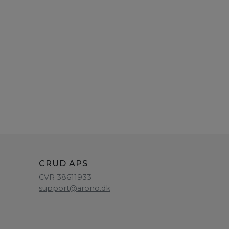
CRUD APS
CVR 38611933
support@arono.dk