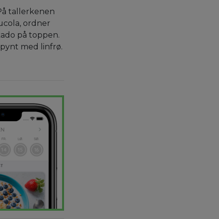
 På tallerkenen
cola, ordner
kado på toppen.
 pynt med linfrø.