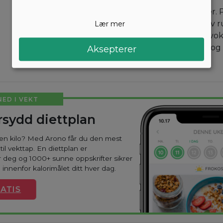
Skjær kyllingen i skiver.
danner du en bunn av ru
Lær mer
kylling, asparges og avo
Drypp sitronsaft over og
Aksepterer
Værsågod.
NED I VEKT
sydd diettplan
oen kilo? Med Arono får du den mest
til vekttap. En diettplan er
 deg og 1000+ sunne oppskrifter sikrer
 innenfor kalorimålet ditt hver dag.
ATIS