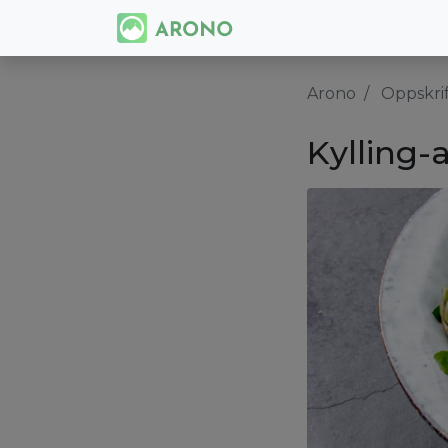
Arono
Oppskri
Kylling-