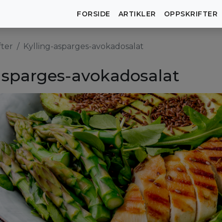
FORSIDE
ARTIKLER
OPPSKRIFTER
fter
Kylling-asparges-avokadosalat
asparges-avokadosalat