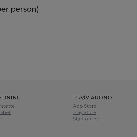
er person)
EDNING
PRØV ARONO
rstøtte
App Store
tabell
Play Store
er
Start online