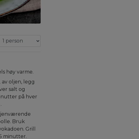
els høy varme.
 av oljen, legg
ver salt og
inutter på hver
.
gjenværende
bolle. Bruk
vokadoen. Grill
5 minutter.