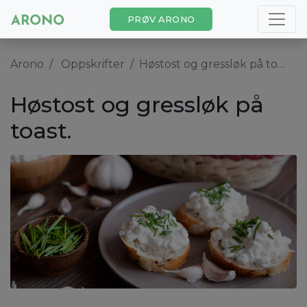
PRØV ARONO
Arono
Oppskrifter
Høstost og gressløk på toast.
Høstost og gressløk på
toast.