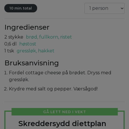
10 min. total
Ingredienser
2
stykke
brød, fullkorn, ristet
0,6
dl
høstost
1
tsk
gressløk, hakket
Bruksanvisning
Fordel cottage cheese på brødet. Dryss med
gressløk.
Krydre med salt og pepper. Værsågod!
GÅ LETT NED I VEKT
Skreddersydd diettplan