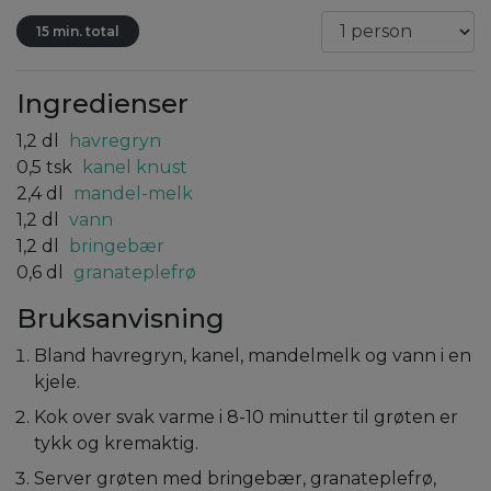
15 min. total
Ingredienser
1,2
dl
havregryn
0,5
tsk
kanel knust
2,4
dl
mandel-melk
1,2
dl
vann
1,2
dl
bringebær
0,6
dl
granateplefrø
Bruksanvisning
Bland havregryn, kanel, mandelmelk og vann i en
kjele.
Kok over svak varme i 8-10 minutter til grøten er
tykk og kremaktig.
Server grøten med bringebær, granateplefrø,