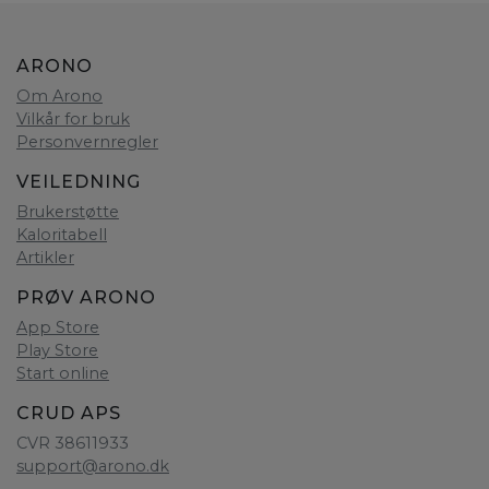
ARONO
Om Arono
Vilkår for bruk
Personvernregler
VEILEDNING
Brukerstøtte
Kaloritabell
Artikler
PRØV ARONO
App Store
Play Store
Start online
CRUD APS
CVR 38611933
support@arono.dk