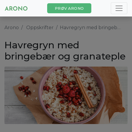
PRØV ARONO
Arono
Oppskrifter
Havregryn med bringebær og granateple
Havregryn med
bringebær og granateple