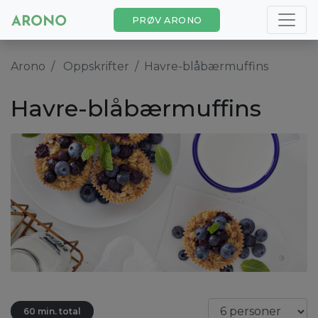
PRØV ARONO
Arono
Oppskrifter
Havre-blåbærmuffins
Havre-blåbærmuffins
60 min. total