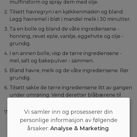
muffinsform og spray dem med olje.
Tilsett havregryn i en kjøkkenmaskin og bland.
Legg havremel i bløt i mandel melk i 30 minutter.
Ta en bolle og bland de våte ingrediensene -
honning, revet eple, vanilje, eggehvite og olje -
grundig.
I en annen bolle, visp de tørre ingrediensene -
mel, salt og bakepulver - sammen.
Bland havre, melk og de våte ingrediensene. Rør
grundig.
Tilsett sakte de tørre ingrediensene litt av gangen
under omrøring. Vend deretter blåbærene til
deigen.
Vi samler inn og prosesserer din
Skje deigen i muffinsformen. Stek i 22-24
minutter. Værsågod!
personlige informasjon av følgende
årsaker:
Analyse & Marketing
.