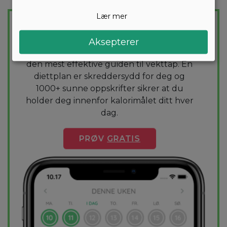
GÅ LETT NED I VEKT
Lær mer
Skreddersydd diettplan
Aksepterer
Vil du gå ned noen kilo? Med Arono får du
den mest effektive guiden til vekttap. En
diettplan er skreddersydd for deg og
1000+ sunne oppskrifter sikrer at du
holder deg innenfor kalorimålet ditt hver
dag.
PRØV
GRATIS