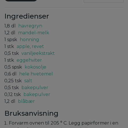
Ingredienser
1,8
dl
havregryn
1,2
dl
mandel-melk
1
spsk
honning
1
stk
apple, revet
0,5
tsk
vaniljeekstrakt
1
stk
eggehviter
0,5
spsk
kokosolje
0,6
dl
hele hvetemel
0,25
tsk
salt
0,5
tsk
bakepulver
0,12
tsk
bakepulver
1,2
dl
blåbær
Bruksanvisning
Forvarm ovnen til 205 ° C. Legg papirformer i en