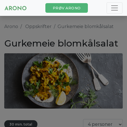
PRØV ARONO
Arono
Oppskrifter
Gurkemeie blomkålsalat
Gurkemeie blomkålsalat
30 min. total