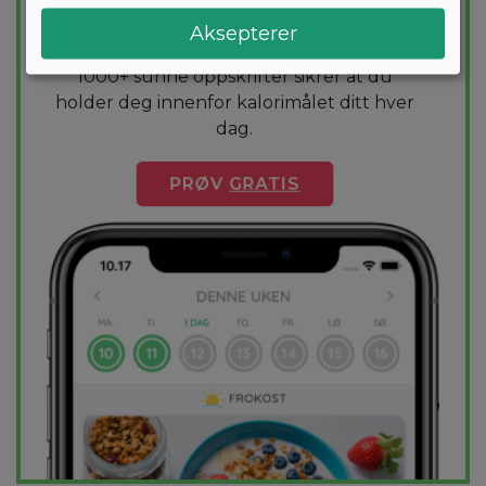
den mest effektive guiden til vekttap. En
Aksepterer
diettplan er skreddersydd for deg og
1000+ sunne oppskrifter sikrer at du
holder deg innenfor kalorimålet ditt hver
dag.
PRØV
GRATIS