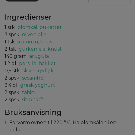
Ingredienser
1
stk
blomkål, buketter
3
spsk
oliven olje
1
tsk
kummin, knust
2
tsk
gurkemeie, knust
140
gram
arugula
1,2
dl
persille, hakket
0,5
stk
skiver rødløk
2
spsk
sesamfrø
2,4
dl
gresk yoghurt
2
spsk
tahini
2
spsk
sitronsaft
Bruksanvisning
Forvarm ovnen til 220 ° C. Ha blomkålen i en
bolle.