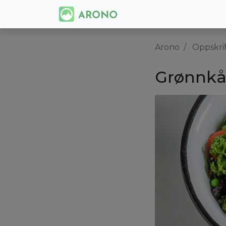
Arono
Oppskri
Grønnkå