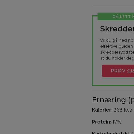
GÅ LETT 
Skredder
Vil du gå ned n
effektive guiden 
skreddersydd for
at du holder deg
PRØV
GR
Ernæring (p
Kalorier:
268 kcal
Protein:
17%
Karbohydrat:
51%