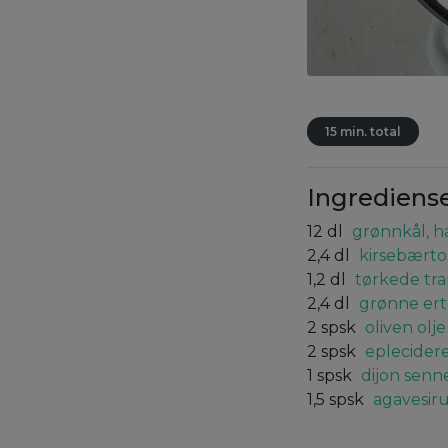
15 min. total
Ingrediens
12
dl
grønnkål, h
2,4
dl
kirsebærto
1,2
dl
tørkede tr
2,4
dl
grønne ert
2
spsk
oliven olje
2
spsk
eplecider
1
spsk
dijon senn
1,5
spsk
agavesir