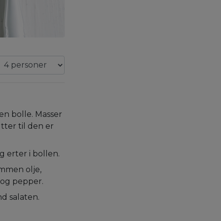
 en bolle. Masser
ter til den er
 erter i bollen.
ammen olje,
t og pepper.
d salaten.