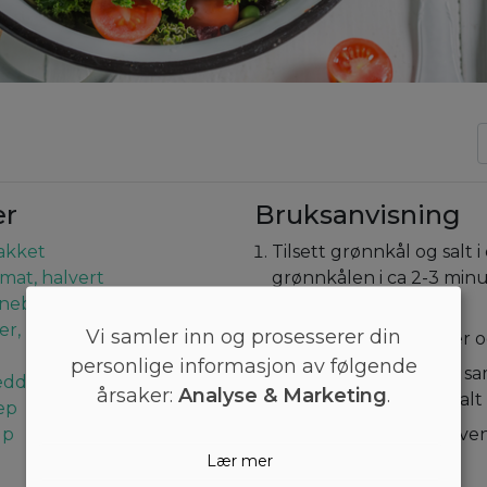
er
Bruksanvisning
akket
Tilsett grønnkål og salt i
mat, halvert
grønnkålen i ca 2-3 minut
anebær
myk.
er, blancherte
Vi samler inn og prosesserer din
Tilsett tomat, tyttebær og
personlige informasjon av følgende
Ta en ny bolle og visp s
eddik
årsaker:
Analyse & Marketing
.
eddik, sennep, sirup, sal
ep
up
Drypp dressingen og ven
Værsågod!
Lær mer