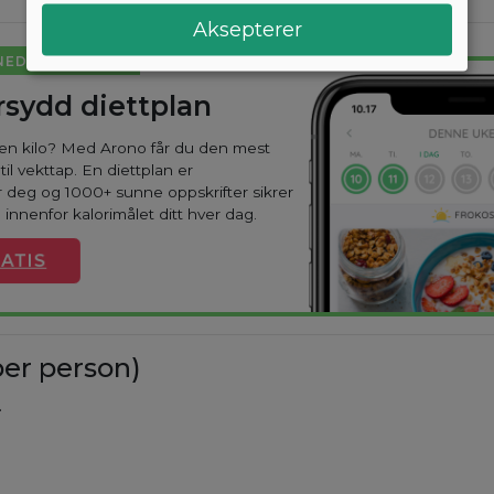
Aksepterer
NED I VEKT
sydd diettplan
oen kilo? Med Arono får du den mest
til vekttap. En diettplan er
 deg og 1000+ sunne oppskrifter sikrer
 innenfor kalorimålet ditt hver dag.
ATIS
er person)
.