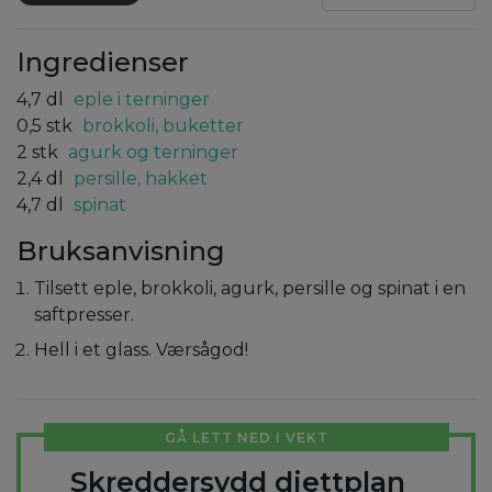
Ingredienser
4,7
dl
eple i terninger
0,5
stk
brokkoli, buketter
2
stk
agurk og terninger
2,4
dl
persille, hakket
4,7
dl
spinat
Bruksanvisning
Tilsett eple, brokkoli, agurk, persille og spinat i en
saftpresser.
Hell i et glass. Værsågod!
GÅ LETT NED I VEKT
Skreddersydd diettplan