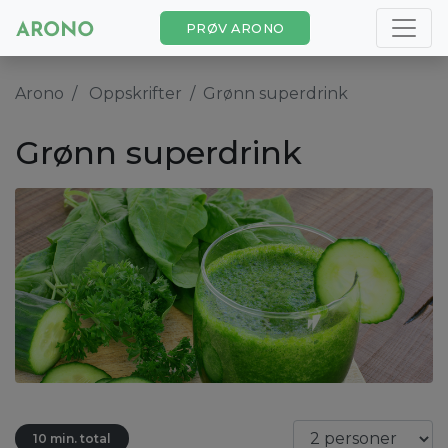
PRØV ARONO
Arono
Oppskrifter
Grønn superdrink
Grønn superdrink
10 min. total