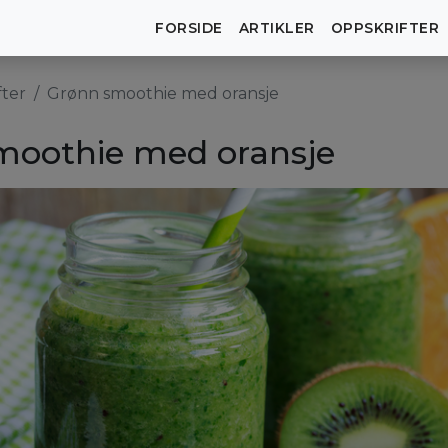
FORSIDE
ARTIKLER
OPPSKRIFTER
fter
Grønn smoothie med oransje
moothie med oransje