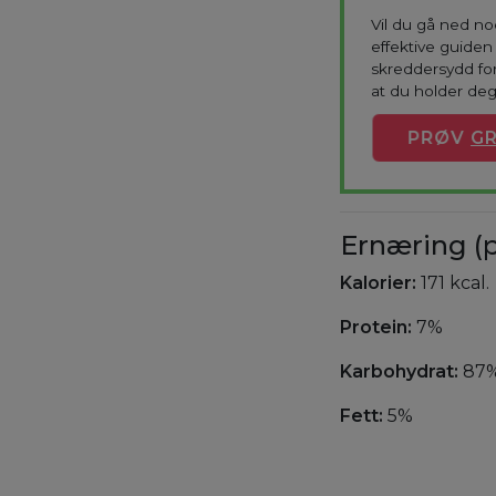
Vil du gå ned n
effektive guiden 
skreddersydd for
at du holder deg
PRØV
GR
Ernæring (p
Kalorier:
171 kcal.
Protein:
7%
Karbohydrat:
87
Fett:
5%