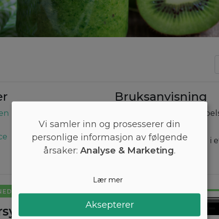
er
Bruksanvisning
sen
Tilsett banan, kiwi, appel
Vi samler inn og prosesserer din
spinat i en blender.
personlige informasjon av følgende
ce
Bland til uniform. Hell i e
årsaker:
Analyse & Marketing
.
Værsågod!
Lær mer
NED I VEKT
Aksepterer
sydd diettplan