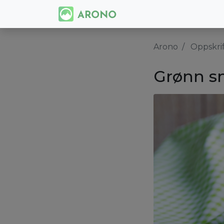
Arono
Oppskri
Grønn s