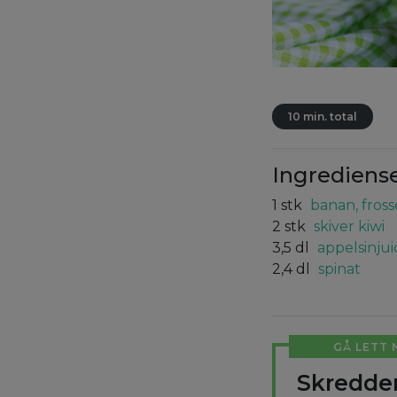
10 min. total
Ingrediens
1
stk
banan, fros
2
stk
skiver kiwi
3,5
dl
appelsinjui
2,4
dl
spinat
GÅ LETT 
Skredder