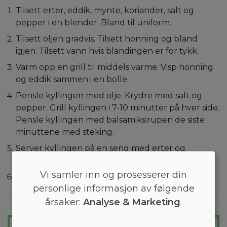
Tilsett erter, eddik, mynte, koriander, salt og
pepper i en blender. Bland til uniform.
Tilsett oljen gradvis. Tilsett honning og bland
igjen. Tilsett vann hvis blandingen er for tykk.
Varm opp en grill til middels varme. Visp honning
og eddik sammen i en bolle.
Pensle kyllingen med olje. Krydre med salt og
pepper. Grill kyllingen i 7-10 minutter på hver side.
Pensle kyllingen med balsamiksirupen de siste
minuttene med steking.
Server kyllingen på en seng med erter og
asparges.
Vi samler inn og prosesserer din
Drypp myntsausen over kyllingen. Værsågod!
personlige informasjon av følgende
årsaker:
Analyse & Marketing
.
GÅ LETT NED I VEKT