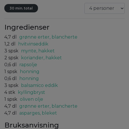
30 min. total
Ingredienser
4,7
dl
grønne erter, blancherte
1,2
dl
hvitvinseddik
3
spsk
mynte, hakket
2
spsk
koriander, hakket
0,6
dl
rapsolje
1
spsk
honning
0,6
dl
honning
3
spsk
balsamico eddik
4
stk
kyllingbryst
1
spsk
oliven olje
4,7
dl
grønne erter, blancherte
4,7
dl
asparges, bleket
Bruksanvisning