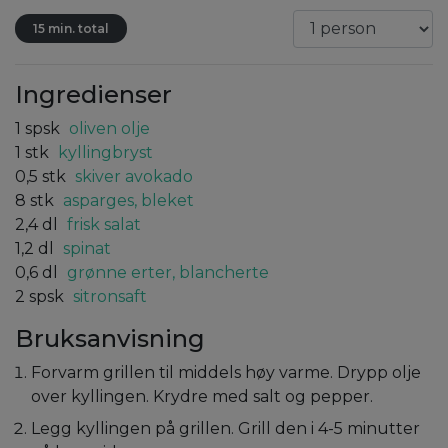
15 min. total
Ingredienser
1
spsk
oliven olje
1
stk
kyllingbryst
0,5
stk
skiver avokado
8
stk
asparges, bleket
2,4
dl
frisk salat
1,2
dl
spinat
0,6
dl
grønne erter, blancherte
2
spsk
sitronsaft
Bruksanvisning
Forvarm grillen til middels høy varme. Drypp olje
over kyllingen. Krydre med salt og pepper.
Legg kyllingen på grillen. Grill den i 4-5 minutter