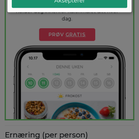
Aksepterer
1000+ sunne oppskrifter sikrer at du
holder deg innenfor kalorimålet ditt hver
dag.
PRØV
GRATIS
Ernæring (per person)