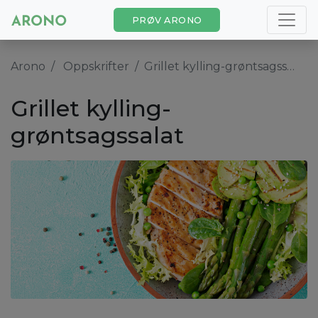
PRØV ARONO
Arono
Oppskrifter
Grillet kylling-grøntsagssalat
Grillet kylling-
grøntsagssalat