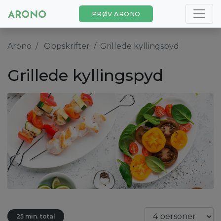
PRØV ARONO
Arono
Oppskrifter
Grillede kyllingspyd
Grillede kyllingspyd
25 min. total