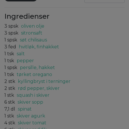
Ingredienser
3
spsk
oliven olje
3
spsk
sitronsaft
1
spsk
søt chilisaus
3
fed
hvitløk, finhakket
1
tsk
salt
1
tsk
pepper
1
spsk
persille, hakket
1
tsk
tørket oregano
2
stk
kyllingbryst i terninger
2
stk
rød pepper, skiver
1
stk
squash i skiver
6
stk
skiver sopp
7,1
dl
spinat
1
stk
skiver agurk
4
stk
skiver tomat