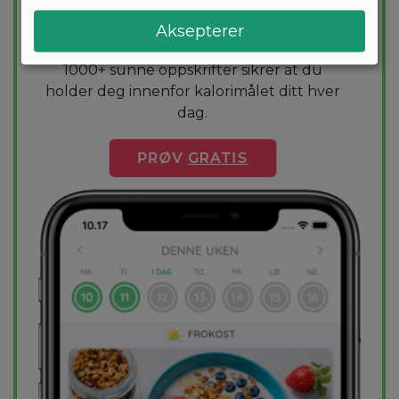
Vil du gå ned noen kilo? Med Arono får du
den mest effektive guiden til vekttap. En
Aksepterer
diettplan er skreddersydd for deg og
1000+ sunne oppskrifter sikrer at du
holder deg innenfor kalorimålet ditt hver
dag.
PRØV
GRATIS