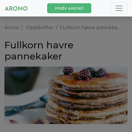
PRØV ARONO
Arono
Oppskrifter
Fullkorn havre pannekaker
Fullkorn havre
pannekaker