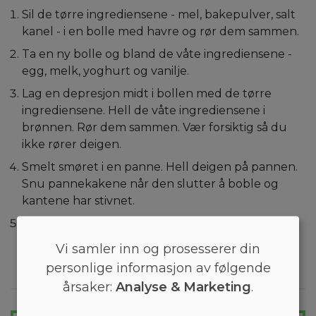
Sil de tørre ingrediensene - mel, bakepulver, salt
kanel - i en bolle med havre og rør dem sammen.
Ta en ny bolle og bland de våte ingrediensene -
egg, melk, yoghurt og vanilje.
Lag en depresjon midt i bollen med de tørre
ingrediensene. Hell de våte ingrediensene i
brønnen. Rør dem sammen. Vær forsiktig så du
ikke rører deigen.
Smelt smøret i en panne. Hell deigen på pannen.
Snu pannekakene når den slutter å boble og
kantene har stivnet.
Gjenta med den gjenværende deigen. Server
pannekakene med bjørnebær og sirup.
Vi samler inn og prosesserer din
Værsågod!
personlige informasjon av følgende
årsaker:
Analyse & Marketing
.
GÅ LETT NED I VEKT