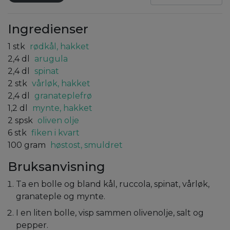
Ingredienser
1
stk
rødkål, hakket
2,4
dl
arugula
2,4
dl
spinat
2
stk
vårløk, hakket
2,4
dl
granateplefrø
1,2
dl
mynte, hakket
2
spsk
oliven olje
6
stk
fiken i kvart
100
gram
høstost, smuldret
Bruksanvisning
Ta en bolle og bland kål, ruccola, spinat, vårløk,
granateple og mynte.
I en liten bolle, visp sammen olivenolje, salt og
pepper.