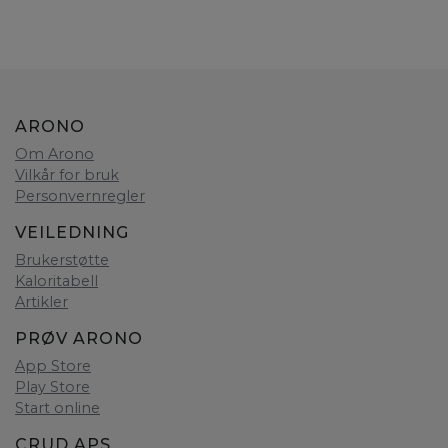
ARONO
Om Arono
Vilkår for bruk
Personvernregler
VEILEDNING
Brukerstøtte
Kaloritabell
Artikler
PRØV ARONO
App Store
Play Store
Start online
CRUD APS