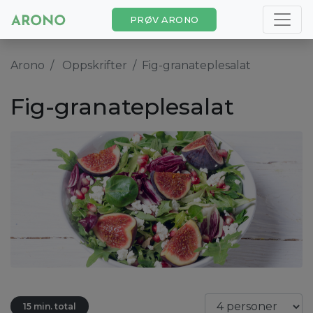
PRØV ARONO
Arono
Oppskrifter
Fig-granateplesalat
Fig-granateplesalat
15 min. total