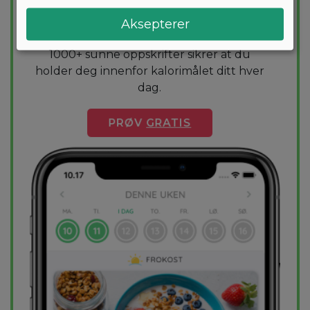
Vil du gå ned noen kilo? Med Arono får du
den mest effektive guiden til vekttap. En
Aksepterer
diettplan er skreddersydd for deg og
1000+ sunne oppskrifter sikrer at du
holder deg innenfor kalorimålet ditt hver
dag.
PRØV
GRATIS