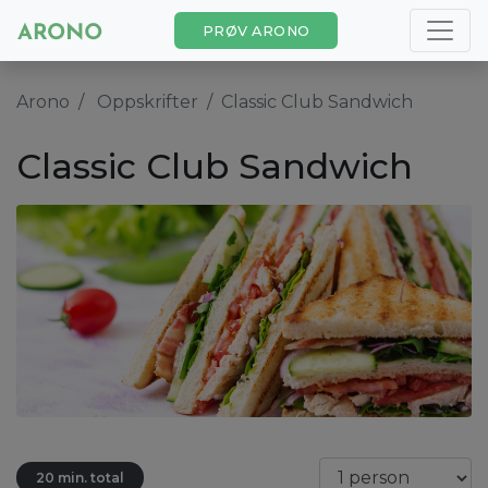
PRØV ARONO
Arono
Oppskrifter
Classic Club Sandwich
Classic Club Sandwich
20 min. total