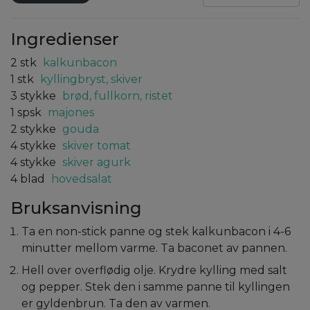
Ingredienser
2
stk
kalkunbacon
1
stk
kyllingbryst, skiver
3
stykke
brød, fullkorn, ristet
1
spsk
majones
2
stykke
gouda
4
stykke
skiver tomat
4
stykke
skiver agurk
4
blad
hovedsalat
Bruksanvisning
Ta en non-stick panne og stek kalkunbacon i 4-6
minutter mellom varme. Ta baconet av pannen.
Hell over overflødig olje. Krydre kylling med salt
og pepper. Stek den i samme panne til kyllingen
er gyldenbrun. Ta den av varmen.