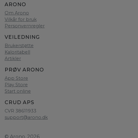
ARONO
Om Arono
Vilkår for bruk
Personvernregler
VEILEDNING
Brukerstøtte
Kaloritabell
Artikler
PRØV ARONO
App Store
Play Store
Start online
CRUD APS
CVR 38611933
support@arono.dk
© Arono, 2026