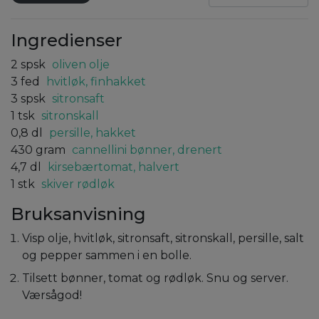
Ingredienser
2
spsk
oliven olje
3
fed
hvitløk, finhakket
3
spsk
sitronsaft
1
tsk
sitronskall
0,8
dl
persille, hakket
430
gram
cannellini bønner, drenert
4,7
dl
kirsebærtomat, halvert
1
stk
skiver rødløk
Bruksanvisning
Visp olje, hvitløk, sitronsaft, sitronskall, persille, salt
og pepper sammen i en bolle.
Tilsett bønner, tomat og rødløk. Snu og server.
Værsågod!