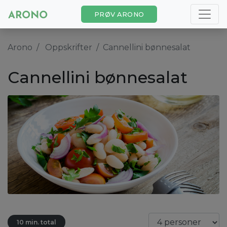
PRØV ARONO
Arono
Oppskrifter
Cannellini bønnesalat
Cannellini bønnesalat
10 min. total