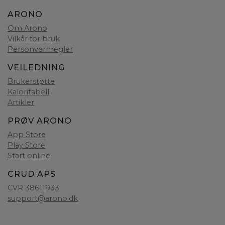
ARONO
Om Arono
Vilkår for bruk
Personvernregler
VEILEDNING
Brukerstøtte
Kaloritabell
Artikler
PRØV ARONO
App Store
Play Store
Start online
CRUD APS
CVR 38611933
support@arono.dk