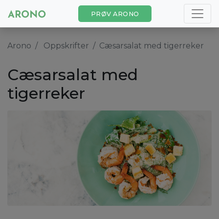
PRØV ARONO
Arono
Oppskrifter
Cæsarsalat med tigerreker
Cæsarsalat med
tigerreker