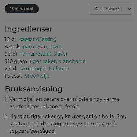
15 min. total
Ingredienser
1,2
dl
caesar dressing
8
spsk
parmesan, revet
9,5
dl
romainesalat, skiver
910
gram
tiger reker, blancherte
2,4
dl
krutonger, fullkorn
1,5
spsk
oliven olje
Bruksanvisning
Varm olje i en panne over middels høy varme.
Sauter tiger rekene til ferdig.
Ha salat, tigerreker og krutonger i en bolle. Snu
salaten med dressingen. Dryss parmesan på
toppen. Værsågod!